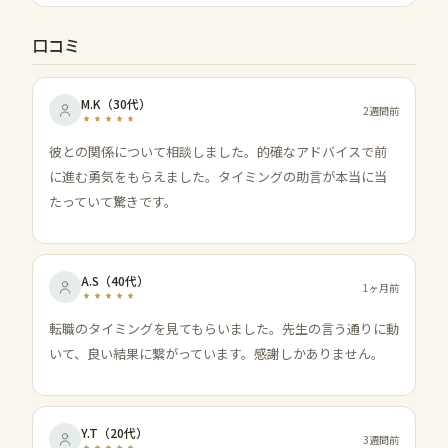
口コミ
M.K
（
30代
）
2週間前
彼との関係について相談しました。的確なアドバイスで前
に進む勇気をもらえました。タイミングの助言が本当に当
たっていて驚きです。
A.S
（
40代
）
1ヶ月前
転職のタイミングを見てもらいました。先生の言う通りに動
いて、良い結果に繋がっています。感謝しかありません。
Y.T
（
20代
）
3週間前