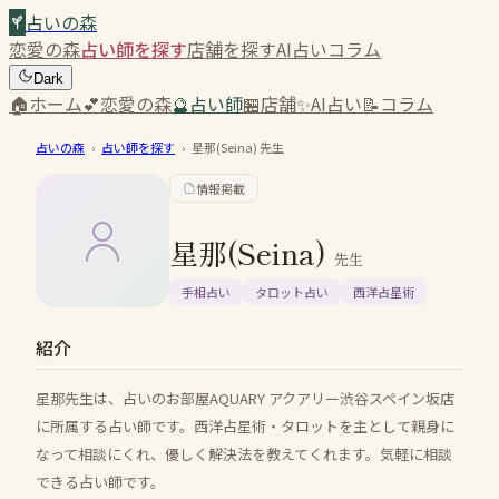
占いの森
恋愛の森
占い師を探す
店舗を探す
AI占い
コラム
Dark
🏠
ホーム
💕
恋愛の森
🔮
占い師
🏪
店舗
✨
AI占い
📝
コラム
占いの森
›
占い師を探す
›
星那(Seina)
先生
情報掲載
星那(Seina)
先生
手相占い
タロット占い
西洋占星術
紹介
星那先生は、占いのお部屋AQUARY アクアリー渋谷スペイン坂店
に所属する占い師です。西洋占星術・タロットを主として親身に
なって相談にくれ、優しく解決法を教えてくれます。気軽に相談
できる占い師です。