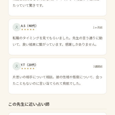
たっていて驚きです。
A.S
（
40代
）
1ヶ月前
転職のタイミングを見てもらいました。先生の言う通りに動
いて、良い結果に繋がっています。感謝しかありません。
Y.T
（
20代
）
3週間前
片思いの相手について相談。彼の性格や態度について、会っ
たこともないのに言い当てられて鳥肌でした。
この先生に近い占い師