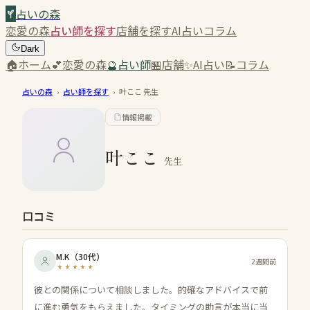
占いの森
恋愛の森
占い師を探す
店舗を探す
AI占い
コラム
Dark
🏠
ホーム
💕
恋愛の森
🔮
占い師
🏪
店舗
✨
AI占い
📝
コラム
占いの森
›
占い師を探す
›
叶ここ
先生
情報掲載
叶ここ
先生
口コミ
M.K
（
30代
）
2週間前
彼との関係について相談しました。的確なアドバイスで前
に進む勇気をもらえました。タイミングの助言が本当に当