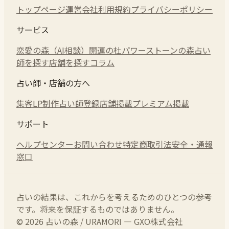
トップページ
運営会社
利用規約
プライバシーポリシー
サービス
恋愛の森（AI相談）
開運の杜
パワーストーンの森
占い
師を探す
店舗を探す
コラム
占い師・店舗の方へ
集客LP制作
占い師登録
店舗掲載
プレミアム掲載
サポート
ヘルプセンター
お問い合わせ
特定商取引法
安全・通報
窓口
占いの結果は、これからを考えるためのひとつの参考
です。将来を保証するものではありません。
© 2026 占いの森 / URAMORI — GXO株式会社