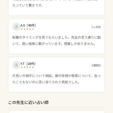
たっていて驚きです。
A.S
（
40代
）
1ヶ月前
転職のタイミングを見てもらいました。先生の言う通りに動
いて、良い結果に繋がっています。感謝しかありません。
Y.T
（
20代
）
3週間前
片思いの相手について相談。彼の性格や態度について、会っ
たこともないのに言い当てられて鳥肌でした。
この先生に近い占い師