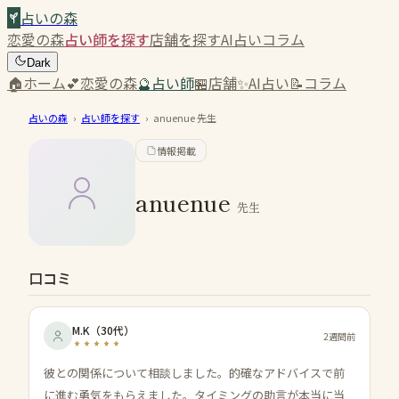
占いの森
恋愛の森
占い師を探す
店舗を探す
AI占い
コラム
Dark
🏠
ホーム
💕
恋愛の森
🔮
占い師
🏪
店舗
✨
AI占い
📝
コラム
占いの森
›
占い師を探す
›
anuenue
先生
情報掲載
anuenue
先生
口コミ
M.K
（
30代
）
2週間前
彼との関係について相談しました。的確なアドバイスで前
に進む勇気をもらえました。タイミングの助言が本当に当