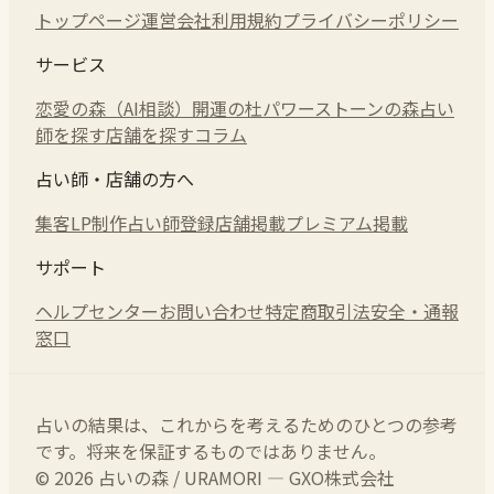
トップページ
運営会社
利用規約
プライバシーポリシー
サービス
恋愛の森（AI相談）
開運の杜
パワーストーンの森
占い
師を探す
店舗を探す
コラム
占い師・店舗の方へ
集客LP制作
占い師登録
店舗掲載
プレミアム掲載
サポート
ヘルプセンター
お問い合わせ
特定商取引法
安全・通報
窓口
占いの結果は、これからを考えるためのひとつの参考
です。将来を保証するものではありません。
© 2026 占いの森 / URAMORI — GXO株式会社