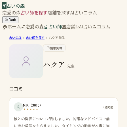
占いの森
恋愛の森
占い師を探す
店舗を探す
AI占い
コラム
Dark
🏠
ホーム
💕
恋愛の森
🔮
占い師
🏪
店舗
✨
AI占い
📝
コラム
占いの森
›
占い師を探す
›
ハクア
先生
情報掲載
ハクア
先生
口コミ
M.K
（
30代
）
2週間前
彼との関係について相談しました。的確なアドバイスで前
に進む勇気をもらえました。タイミングの助言が本当に当