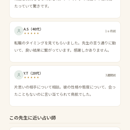
たっていて驚きです。
A.S
（
40代
）
1ヶ月前
転職のタイミングを見てもらいました。先生の言う通りに動
いて、良い結果に繋がっています。感謝しかありません。
Y.T
（
20代
）
3週間前
片思いの相手について相談。彼の性格や態度について、会っ
たこともないのに言い当てられて鳥肌でした。
この先生に近い占い師