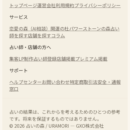
トップページ
運営会社
利用規約
プライバシーポリシー
サービス
恋愛の森（AI相談）
開運の杜
パワーストーンの森
占い
師を探す
店舗を探す
コラム
占い師・店舗の方へ
集客LP制作
占い師登録
店舗掲載
プレミアム掲載
サポート
ヘルプセンター
お問い合わせ
特定商取引法
安全・通報
窓口
占いの結果は、これからを考えるためのひとつの参考
です。将来を保証するものではありません。
© 2026 占いの森 / URAMORI — GXO株式会社