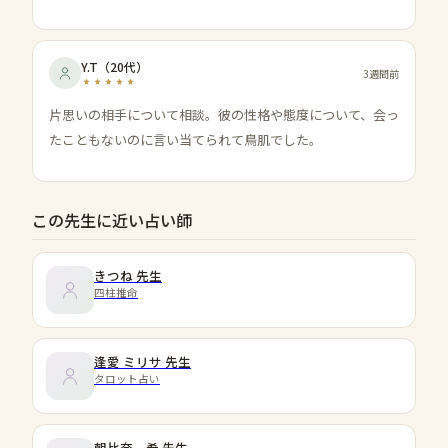
Y.T
（
20代
）
3週間前
片思いの相手について相談。彼の性格や態度について、会っ
たこともないのに言い当てられて鳥肌でした。
この先生に近い占い師
きつね
先生
四柱推命
逢愛 ミリサ
先生
タロット占い
朝比奈 希
先生