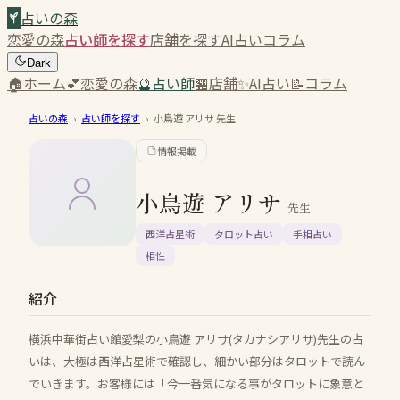
占いの森
恋愛の森
占い師を探す
店舗を探す
AI占い
コラム
Dark
🏠
ホーム
💕
恋愛の森
🔮
占い師
🏪
店舗
✨
AI占い
📝
コラム
占いの森
›
占い師を探す
›
小鳥遊 アリサ
先生
情報掲載
小鳥遊 アリサ
先生
西洋占星術
タロット占い
手相占い
相性
紹介
横浜中華街占い館愛梨の小鳥遊 アリサ(タカナシアリサ)先生の占
いは、大極は西洋占星術で確認し、細かい部分はタロットで読ん
でいきます。お客様には「今一番気になる事がタロットに象意と