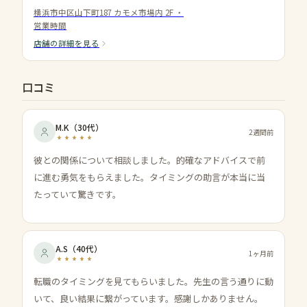
横浜市中区山下町187 カモメ市場内 2F
・
営業時間
店舗の詳細を見る
口コミ
M.K
（
30代
）
2週間前
彼との関係について相談しました。的確なアドバイスで前
に進む勇気をもらえました。タイミングの助言が本当に当
たっていて驚きです。
A.S
（
40代
）
1ヶ月前
転職のタイミングを見てもらいました。先生の言う通りに動
いて、良い結果に繋がっています。感謝しかありません。