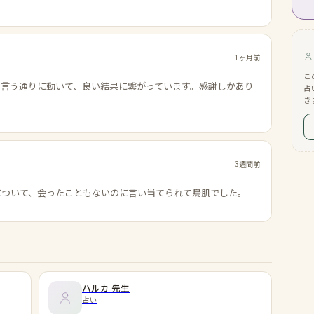
1ヶ月前
こ
の言う通りに動いて、良い結果に繋がっています。感謝しかあり
占
き
3週間前
について、会ったこともないのに言い当てられて鳥肌でした。
ハルカ
先生
占い