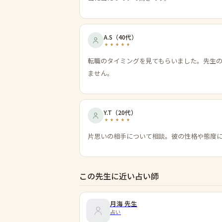
A.S
（
40代
）
転職のタイミングを見てもらいました。先生
ません。
Y.T
（
20代
）
片思いの相手について相談。彼の性格や態度
この先生に近い占い師
月海
先生
占い