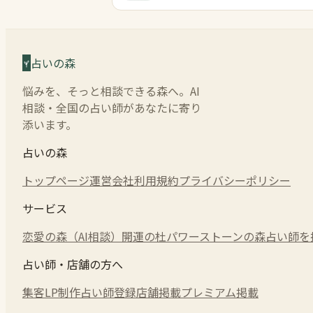
占いの森
悩みを、そっと相談できる森へ。AI
相談・全国の占い師があなたに寄り
添います。
占いの森
トップページ
運営会社
利用規約
プライバシーポリシー
サービス
恋愛の森（AI相談）
開運の杜
パワーストーンの森
占い師を
占い師・店舗の方へ
集客LP制作
占い師登録
店舗掲載
プレミアム掲載