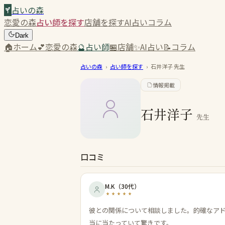
占いの森
恋愛の森
占い師を探す
店舗を探す
AI占い
コラム
Dark
🏠
ホーム
💕
恋愛の森
🔮
占い師
🏪
店舗
✨
AI占い
📝
コラム
占いの森
›
占い師を探す
›
石井洋子
先生
情報掲載
石井洋子
先生
口コミ
M.K
（
30代
）
彼との関係について相談しました。的確なア
当に当たっていて驚きです。