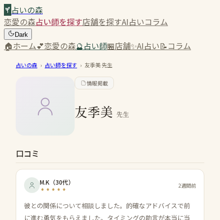
占いの森
恋愛の森
占い師を探す
店舗を探す
AI占い
コラム
Dark
🏠
ホーム
💕
恋愛の森
🔮
占い師
🏪
店舗
✨
AI占い
📝
コラム
占いの森
›
占い師を探す
›
友季美
先生
情報掲載
友季美
先生
口コミ
M.K
（
30代
）
2週間前
彼との関係について相談しました。的確なアドバイスで前
に進む勇気をもらえました。タイミングの助言が本当に当