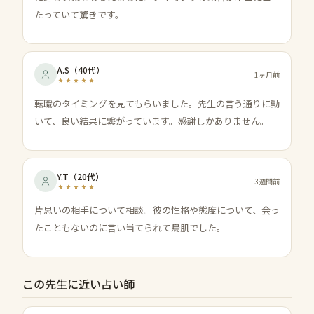
たっていて驚きです。
A.S
（
40代
）
1ヶ月前
転職のタイミングを見てもらいました。先生の言う通りに動
いて、良い結果に繋がっています。感謝しかありません。
Y.T
（
20代
）
3週間前
片思いの相手について相談。彼の性格や態度について、会っ
たこともないのに言い当てられて鳥肌でした。
この先生に近い占い師