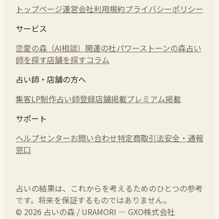
トップページ
運営会社
利用規約
プライバシーポリシー
サービス
恋愛の森（AI相談）
開運の杜
パワーストーンの森
占い
師を探す
店舗を探す
コラム
占い師・店舗の方へ
集客LP制作
占い師登録
店舗掲載
プレミアム掲載
サポート
ヘルプセンター
お問い合わせ
特定商取引法
安全・通報
窓口
占いの結果は、これからを考えるためのひとつの参考
です。将来を保証するものではありません。
© 2026 占いの森 / URAMORI — GXO株式会社