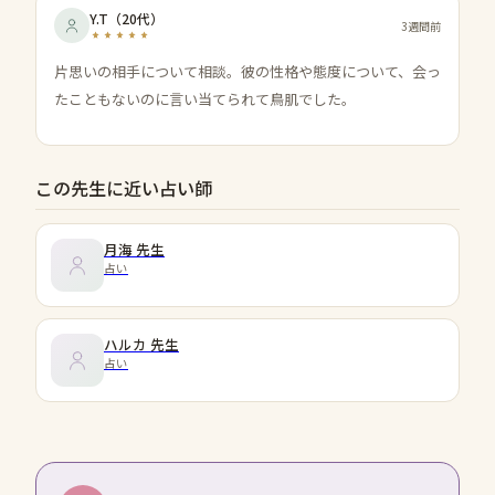
Y.T
（
20代
）
3週間前
片思いの相手について相談。彼の性格や態度について、会っ
たこともないのに言い当てられて鳥肌でした。
この先生に近い占い師
月海
先生
占い
ハルカ
先生
占い