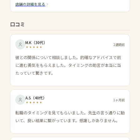
店舗の詳細を見る
口コミ
M.K
（
30代
）
2週間前
彼との関係について相談しました。的確なアドバイスで前
に進む勇気をもらえました。タイミングの助言が本当に当
たっていて驚きです。
A.S
（
40代
）
1ヶ月前
転職のタイミングを見てもらいました。先生の言う通りに動
いて、良い結果に繋がっています。感謝しかありません。