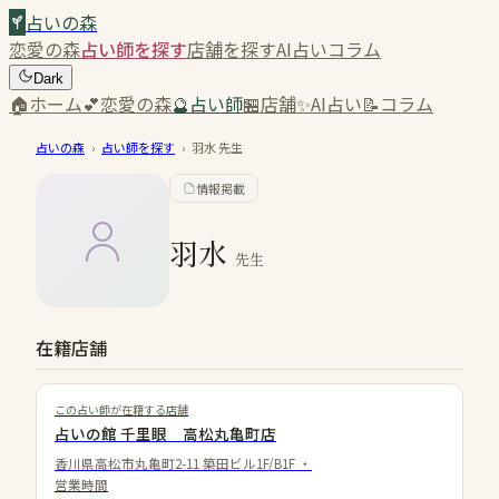
占いの森
恋愛の森
占い師を探す
店舗を探す
AI占い
コラム
Dark
🏠
ホーム
💕
恋愛の森
🔮
占い師
🏪
店舗
✨
AI占い
📝
コラム
占いの森
›
占い師を探す
›
羽水
先生
情報掲載
羽水
先生
在籍店舗
この占い師が在籍する店舗
占いの館 千里眼 高松丸亀町店
香川県高松市丸亀町2-11 築田ビル1F/B1F
・
営業時間