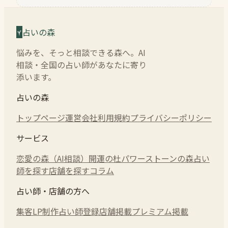
占いの森
悩みを、そっと相談できる森へ。AI
相談・全国の占い師があなたに寄り
添います。
占いの森
トップページ
運営会社
利用規約
プライバシーポリシー
サービス
恋愛の森（AI相談）
開運の杜
パワーストーンの森
占い
師を探す
店舗を探す
コラム
占い師・店舗の方へ
集客LP制作
占い師登録
店舗掲載
プレミアム掲載