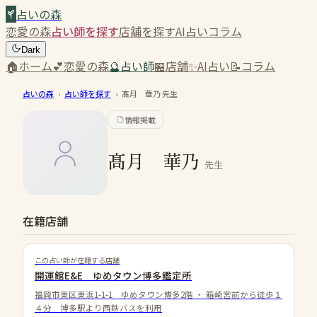
占いの森
恋愛の森
占い師を探す
店舗を探す
AI占い
コラム
Dark
🏠
ホーム
💕
恋愛の森
🔮
占い師
🏪
店舗
✨
AI占い
📝
コラム
占いの森
›
占い師を探す
›
髙月 華乃
先生
情報掲載
髙月 華乃
先生
在籍店舗
この占い師が在籍する店舗
開運館E&E ゆめタウン博多鑑定所
福岡市東区東浜1-1-1 ゆめタウン博多2階
・
箱崎宮前から徒歩１
４分 博多駅より西鉄バスを利用