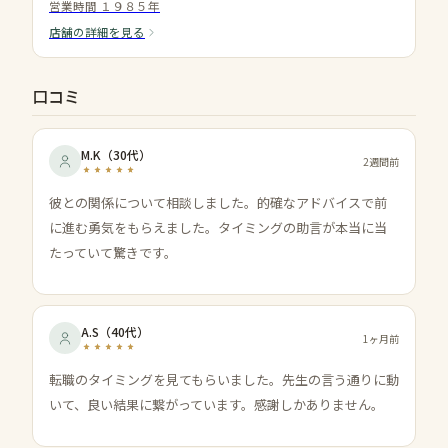
営業時間
１９８５年
店舗の詳細を見る
口コミ
M.K
（
30代
）
2週間前
彼との関係について相談しました。的確なアドバイスで前
に進む勇気をもらえました。タイミングの助言が本当に当
たっていて驚きです。
A.S
（
40代
）
1ヶ月前
転職のタイミングを見てもらいました。先生の言う通りに動
いて、良い結果に繋がっています。感謝しかありません。