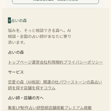
占いの森
悩みを、そっと相談できる森へ。AI
相談・全国の占い師があなたに寄り
添います。
占いの森
トップページ
運営会社
利用規約
プライバシーポリシー
サービス
恋愛の森（AI相談）
開運の杜
パワーストーンの森
占い
師を探す
店舗を探す
コラム
占い師・店舗の方へ
集客LP制作
占い師登録
店舗掲載
プレミアム掲載