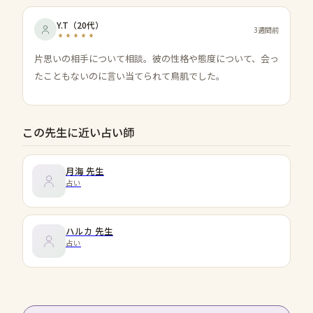
Y.T
（
20代
）
3週間前
片思いの相手について相談。彼の性格や態度について、会っ
たこともないのに言い当てられて鳥肌でした。
この先生に近い占い師
月海
先生
占い
ハルカ
先生
占い