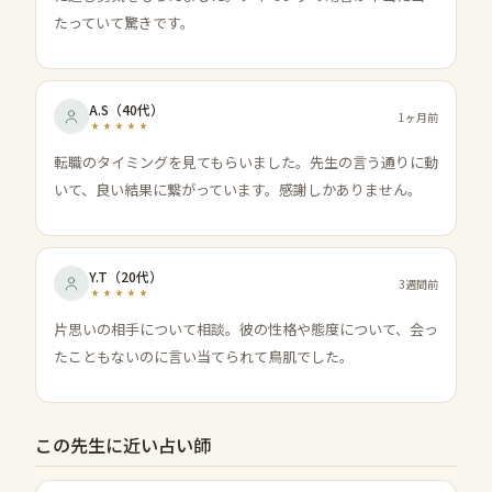
たっていて驚きです。
A.S
（
40代
）
1ヶ月前
転職のタイミングを見てもらいました。先生の言う通りに動
いて、良い結果に繋がっています。感謝しかありません。
Y.T
（
20代
）
3週間前
片思いの相手について相談。彼の性格や態度について、会っ
たこともないのに言い当てられて鳥肌でした。
この先生に近い占い師