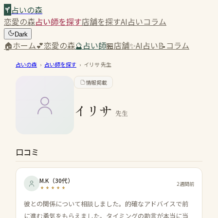
占いの森
恋愛の森
占い師を探す
店舗を探す
AI占い
コラム
Dark
🏠
ホーム
💕
恋愛の森
🔮
占い師
🏪
店舗
✨
AI占い
📝
コラム
占いの森
›
占い師を探す
›
イリサ
先生
情報掲載
イリサ
先生
口コミ
M.K
（
30代
）
2週間前
彼との関係について相談しました。的確なアドバイスで前
に進む勇気をもらえました。タイミングの助言が本当に当