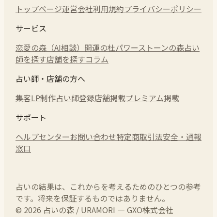
トップページ
運営会社
利用規約
プライバシーポリシー
サービス
恋愛の森（AI相談）
開運の杜
パワーストーンの森
占い
師を探す
店舗を探す
コラム
占い師・店舗の方へ
集客LP制作
占い師登録
店舗掲載
プレミアム掲載
サポート
ヘルプセンター
お問い合わせ
特定商取引法
安全・通報
窓口
占いの結果は、これからを考えるためのひとつの参考
です。将来を保証するものではありません。
© 2026 占いの森 / URAMORI — GXO株式会社