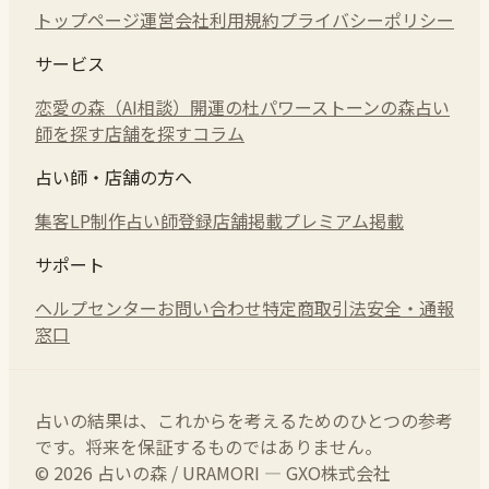
トップページ
運営会社
利用規約
プライバシーポリシー
サービス
恋愛の森（AI相談）
開運の杜
パワーストーンの森
占い
師を探す
店舗を探す
コラム
占い師・店舗の方へ
集客LP制作
占い師登録
店舗掲載
プレミアム掲載
サポート
ヘルプセンター
お問い合わせ
特定商取引法
安全・通報
窓口
占いの結果は、これからを考えるためのひとつの参考
です。将来を保証するものではありません。
© 2026 占いの森 / URAMORI — GXO株式会社