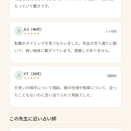
たっていて驚きです。
A.S
（
40代
）
1ヶ月前
転職のタイミングを見てもらいました。先生の言う通りに動
いて、良い結果に繋がっています。感謝しかありません。
Y.T
（
20代
）
3週間前
片思いの相手について相談。彼の性格や態度について、会っ
たこともないのに言い当てられて鳥肌でした。
この先生に近い占い師