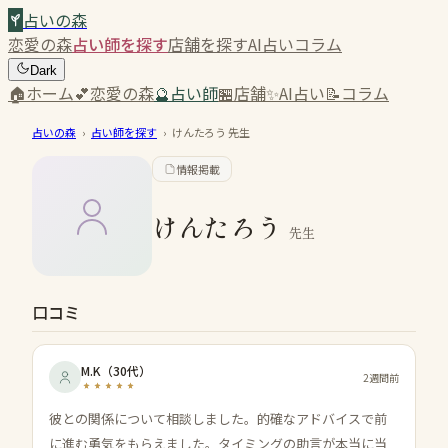
占いの森
恋愛の森
占い師を探す
店舗を探す
AI占い
コラム
Dark
🏠
ホーム
💕
恋愛の森
🔮
占い師
🏪
店舗
✨
AI占い
📝
コラム
占いの森
›
占い師を探す
›
けんたろう
先生
情報掲載
けんたろう
先生
口コミ
M.K
（
30代
）
2週間前
彼との関係について相談しました。的確なアドバイスで前
に進む勇気をもらえました。タイミングの助言が本当に当