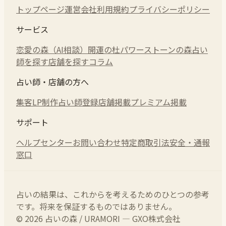
トップページ
運営会社
利用規約
プライバシーポリシー
サービス
恋愛の森（AI相談）
開運の杜
パワーストーンの森
占い
師を探す
店舗を探す
コラム
占い師・店舗の方へ
集客LP制作
占い師登録
店舗掲載
プレミアム掲載
サポート
ヘルプセンター
お問い合わせ
特定商取引法
安全・通報
窓口
占いの結果は、これからを考えるためのひとつの参考
です。将来を保証するものではありません。
© 2026 占いの森 / URAMORI — GXO株式会社