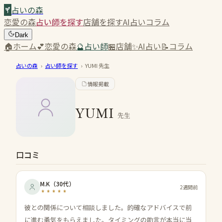
占いの森
恋愛の森
占い師を探す
店舗を探す
AI占い
コラム
Dark
🏠
ホーム
💕
恋愛の森
🔮
占い師
🏪
店舗
✨
AI占い
📝
コラム
占いの森
›
占い師を探す
›
YUMI
先生
情報掲載
YUMI
先生
口コミ
M.K
（
30代
）
2週間前
彼との関係について相談しました。的確なアドバイスで前
に進む勇気をもらえました。タイミングの助言が本当に当