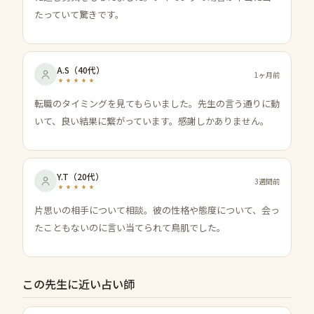
たっていて驚きです。
A.S
（
40代
）
1ヶ月前
転職のタイミングを見てもらいました。先生の言う通りに動
いて、良い結果に繋がっています。感謝しかありません。
Y.T
（
20代
）
3週間前
片思いの相手について相談。彼の性格や態度について、会っ
たこともないのに言い当てられて鳥肌でした。
この先生に近い占い師