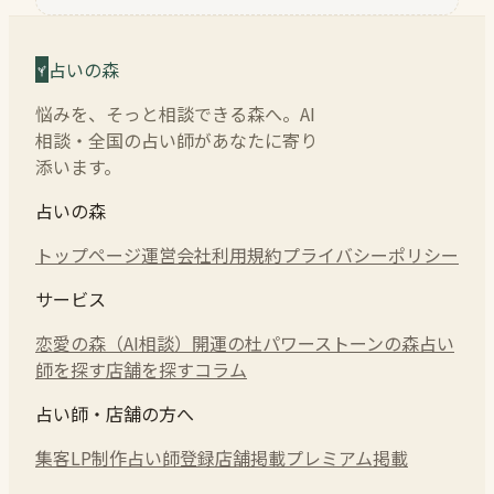
占いの森
悩みを、そっと相談できる森へ。AI
相談・全国の占い師があなたに寄り
添います。
占いの森
トップページ
運営会社
利用規約
プライバシーポリシー
サービス
恋愛の森（AI相談）
開運の杜
パワーストーンの森
占い
師を探す
店舗を探す
コラム
占い師・店舗の方へ
集客LP制作
占い師登録
店舗掲載
プレミアム掲載