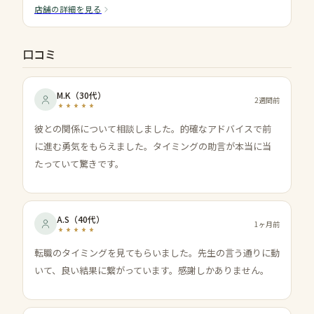
店舗の詳細を見る
口コミ
M.K
（
30代
）
2週間前
彼との関係について相談しました。的確なアドバイスで前
に進む勇気をもらえました。タイミングの助言が本当に当
たっていて驚きです。
A.S
（
40代
）
1ヶ月前
転職のタイミングを見てもらいました。先生の言う通りに動
いて、良い結果に繋がっています。感謝しかありません。