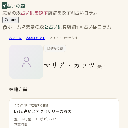
占いの森
恋愛の森
占い師を探す
店舗を探す
AI占い
コラム
Dark
🏠
ホーム
💕
恋愛の森
🔮
占い師
🏪
店舗
✨
AI占い
📝
コラム
占いの森
›
占い師を探す
›
マリア・カッツ
先生
情報掲載
マリア・カッツ
先生
在籍店舗
この占い師が在籍する店舗
katz 占いとアクセサリーのお店
荒川区町屋 1-9-9 桜ビル202
・
営業時間