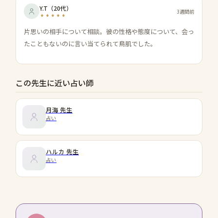
Y.T
（
20代
）
3週間前
片思いの相手について相談。彼の性格や態度について、会っ
たこともないのに言い当てられて鳥肌でした。
この先生に近い占い師
月海
先生
占い
ハルカ
先生
占い