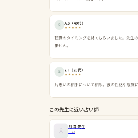
A.S
（
40代
）
転職のタイミングを見てもらいました。先生
ません。
Y.T
（
20代
）
片思いの相手について相談。彼の性格や態度
この先生に近い占い師
月海
先生
占い