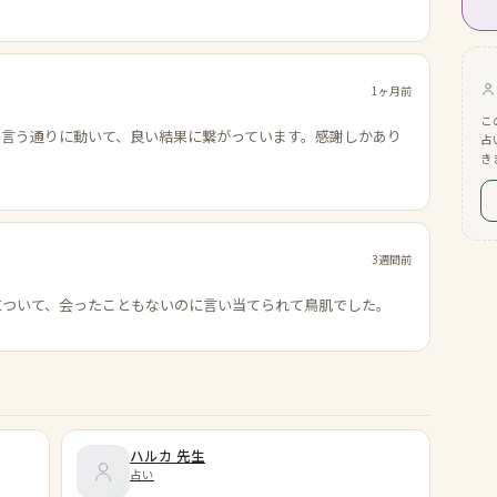
1ヶ月前
こ
の言う通りに動いて、良い結果に繋がっています。感謝しかあり
占
き
3週間前
について、会ったこともないのに言い当てられて鳥肌でした。
ハルカ
先生
占い