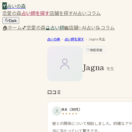
占いの森
恋愛の森
占い師を探す
店舗を探す
AI占い
コラム
Dark
🏠
ホーム
💕
恋愛の森
🔮
占い師
🏪
店舗
✨
AI占い
📝
コラム
占いの森
›
占い師を探す
›
Jagna
先生
情報掲載
Jagna
先生
口コミ
M.K
（
30代
）
彼との関係について相談しました。的確なア
当に当たっていて驚きです。