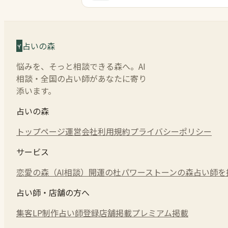
占いの森
悩みを、そっと相談できる森へ。AI
相談・全国の占い師があなたに寄り
添います。
占いの森
トップページ
運営会社
利用規約
プライバシーポリシー
サービス
恋愛の森（AI相談）
開運の杜
パワーストーンの森
占い師を
占い師・店舗の方へ
集客LP制作
占い師登録
店舗掲載
プレミアム掲載