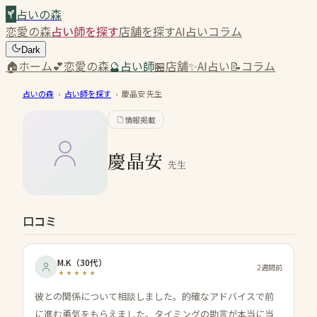
占いの森
恋愛の森
占い師を探す
店舗を探す
AI占い
コラム
Dark
🏠
ホーム
💕
恋愛の森
🔮
占い師
🏪
店舗
✨
AI占い
📝
コラム
占いの森
›
占い師を探す
›
慶晶安
先生
情報掲載
慶晶安
先生
口コミ
M.K
（
30代
）
2週間前
彼との関係について相談しました。的確なアドバイスで前
に進む勇気をもらえました。タイミングの助言が本当に当