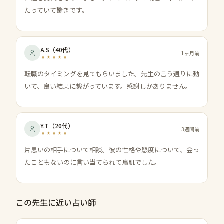
たっていて驚きです。
A.S
（
40代
）
1ヶ月前
転職のタイミングを見てもらいました。先生の言う通りに動
いて、良い結果に繋がっています。感謝しかありません。
Y.T
（
20代
）
3週間前
片思いの相手について相談。彼の性格や態度について、会っ
たこともないのに言い当てられて鳥肌でした。
この先生に近い占い師