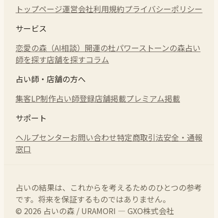
トップページ
運営会社
利用規約
プライバシーポリシー
サービス
恋愛の森（AI相談）
開運の杜
パワーストーンの森
占い
師を探す
店舗を探す
コラム
占い師・店舗の方へ
集客LP制作
占い師登録
店舗掲載
プレミアム掲載
サポート
ヘルプセンター
お問い合わせ
特定商取引法
安全・通報
窓口
占いの結果は、これからを考えるためのひとつの参考
です。将来を保証するものではありません。
© 2026 占いの森 / URAMORI — GXO株式会社