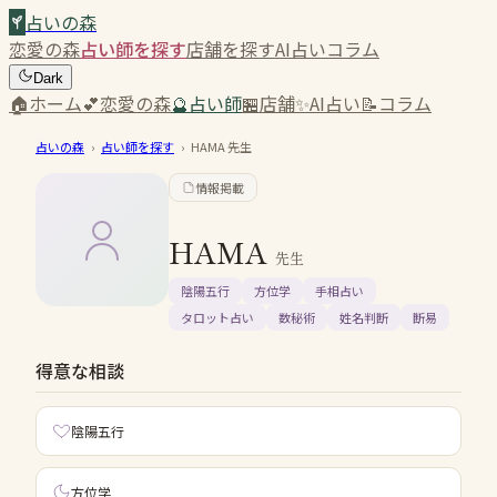
占いの森
恋愛の森
占い師を探す
店舗を探す
AI占い
コラム
Dark
🏠
ホーム
💕
恋愛の森
🔮
占い師
🏪
店舗
✨
AI占い
📝
コラム
占いの森
›
占い師を探す
›
HAMA
先生
情報掲載
HAMA
先生
陰陽五行
方位学
手相占い
タロット占い
数秘術
姓名判断
断易
得意な相談
陰陽五行
方位学