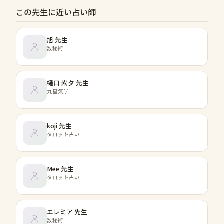
この先生に近い占い師
旭
先生
数秘術
樋口 紫夕
先生
九星気学
koji
先生
タロット占い
Mee
先生
タロット占い
エレミア
先生
数秘術