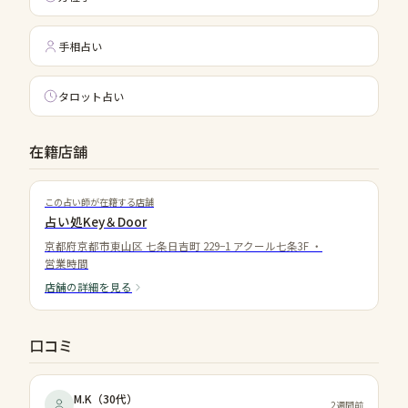
手相占い
タロット占い
在籍店舗
この占い師が在籍する店舗
占い処Key＆Door
京都府京都市東山区 七条日吉町 229−1 アクール七条3F
・
営業時間
店舗の詳細を見る
口コミ
M.K
（
30代
）
2週間前