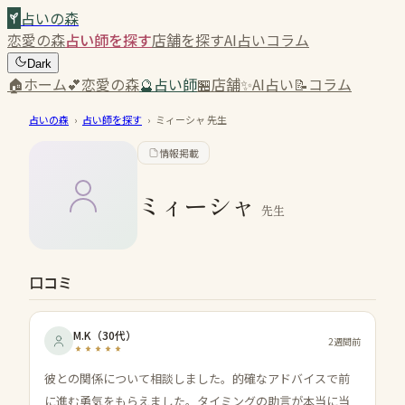
占いの森
恋愛の森
占い師を探す
店舗を探す
AI占い
コラム
Dark
🏠
ホーム
💕
恋愛の森
🔮
占い師
🏪
店舗
✨
AI占い
📝
コラム
占いの森
›
占い師を探す
›
ミィーシャ
先生
情報掲載
ミィーシャ
先生
口コミ
M.K
（
30代
）
2週間前
彼との関係について相談しました。的確なアドバイスで前
に進む勇気をもらえました。タイミングの助言が本当に当