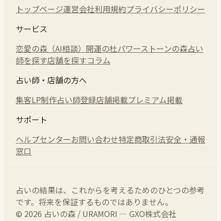
トップページ
運営会社
利用規約
プライバシーポリシー
サービス
恋愛の森（AI相談）
開運の杜
パワーストーンの森
占い
師を探す
店舗を探す
コラム
占い師・店舗の方へ
集客LP制作
占い師登録
店舗掲載
プレミアム掲載
サポート
ヘルプセンター
お問い合わせ
特定商取引法
安全・通報
窓口
占いの結果は、これからを考えるためのひとつの参考
です。将来を保証するものではありません。
© 2026 占いの森 / URAMORI — GXO株式会社