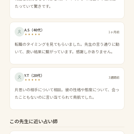
たっていて驚きです。
A.S
（
40代
）
1ヶ月前
転職のタイミングを見てもらいました。先生の言う通りに動
いて、良い結果に繋がっています。感謝しかありません。
Y.T
（
20代
）
3週間前
片思いの相手について相談。彼の性格や態度について、会っ
たこともないのに言い当てられて鳥肌でした。
この先生に近い占い師