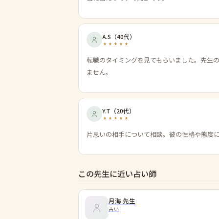
A.S
（
40代
）
転職のタイミングを見てもらいました。先生
ません。
Y.T
（
20代
）
片思いの相手について相談。彼の性格や態度
この先生に近い占い師
月海
先生
占い