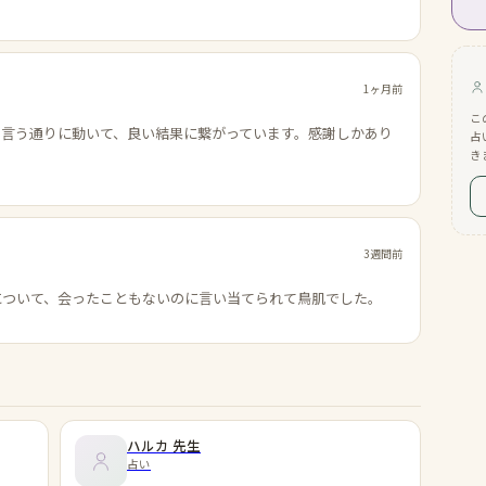
1ヶ月前
こ
の言う通りに動いて、良い結果に繋がっています。感謝しかあり
占
き
3週間前
について、会ったこともないのに言い当てられて鳥肌でした。
ハルカ
先生
占い