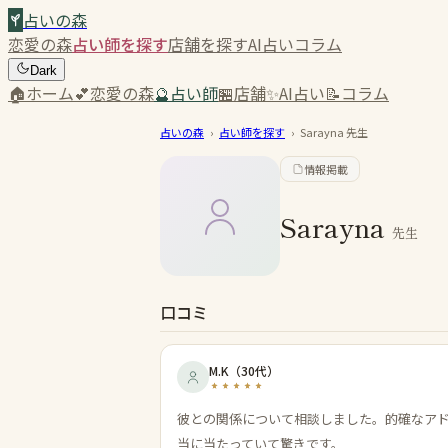
占いの森
恋愛の森
占い師を探す
店舗を探す
AI占い
コラム
Dark
🏠
ホーム
💕
恋愛の森
🔮
占い師
🏪
店舗
✨
AI占い
📝
コラム
占いの森
›
占い師を探す
›
Sarayna
先生
情報掲載
Sarayna
先生
口コミ
M.K
（
30代
）
彼との関係について相談しました。的確なア
当に当たっていて驚きです。