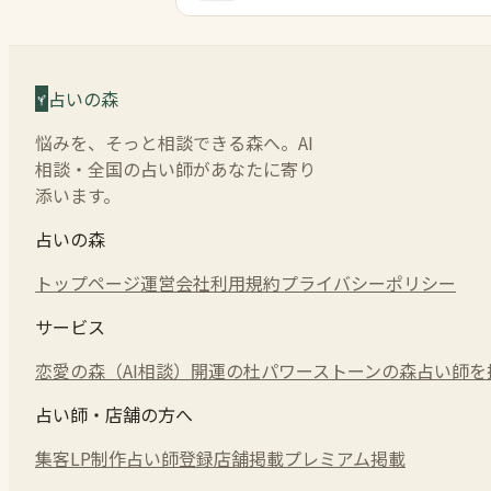
占いの森
悩みを、そっと相談できる森へ。AI
相談・全国の占い師があなたに寄り
添います。
占いの森
トップページ
運営会社
利用規約
プライバシーポリシー
サービス
恋愛の森（AI相談）
開運の杜
パワーストーンの森
占い師を
占い師・店舗の方へ
集客LP制作
占い師登録
店舗掲載
プレミアム掲載