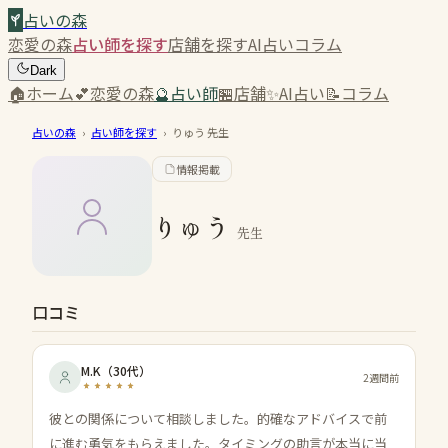
占いの森
恋愛の森
占い師を探す
店舗を探す
AI占い
コラム
Dark
🏠
ホーム
💕
恋愛の森
🔮
占い師
🏪
店舗
✨
AI占い
📝
コラム
占いの森
›
占い師を探す
›
りゅう
先生
情報掲載
りゅう
先生
口コミ
M.K
（
30代
）
2週間前
彼との関係について相談しました。的確なアドバイスで前
に進む勇気をもらえました。タイミングの助言が本当に当