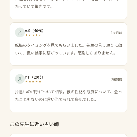
たっていて驚きです。
A.S
（
40代
）
1ヶ月前
転職のタイミングを見てもらいました。先生の言う通りに動
いて、良い結果に繋がっています。感謝しかありません。
Y.T
（
20代
）
3週間前
片思いの相手について相談。彼の性格や態度について、会っ
たこともないのに言い当てられて鳥肌でした。
この先生に近い占い師