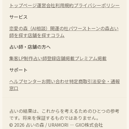
トップページ
運営会社
利用規約
プライバシーポリシー
サービス
恋愛の森（AI相談）
開運の杜
パワーストーンの森
占い
師を探す
店舗を探す
コラム
占い師・店舗の方へ
集客LP制作
占い師登録
店舗掲載
プレミアム掲載
サポート
ヘルプセンター
お問い合わせ
特定商取引法
安全・通報
窓口
占いの結果は、これからを考えるためのひとつの参考
です。将来を保証するものではありません。
© 2026 占いの森 / URAMORI — GXO株式会社