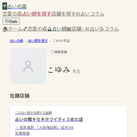
占いの森
恋愛の森
占い師を探す
店舗を探す
AI占い
コラム
Dark
🏠
ホーム
💕
恋愛の森
🔮
占い師
🏪
店舗
✨
AI占い
📝
コラム
占いの森
›
占い師を探す
›
こゆみ
先生
情報掲載
こゆみ
先生
在籍店舗
この占い師が在籍する店舗
占いの館キセキホワイティうめだ店
・
阪急電鉄 「大阪梅田駅」徒歩3分
営業時間