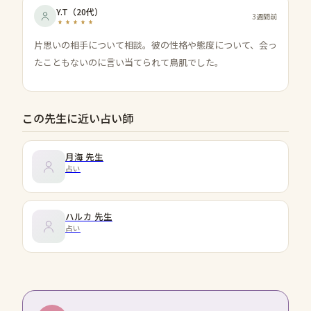
Y.T
（
20代
）
3週間前
片思いの相手について相談。彼の性格や態度について、会っ
たこともないのに言い当てられて鳥肌でした。
この先生に近い占い師
月海
先生
占い
ハルカ
先生
占い