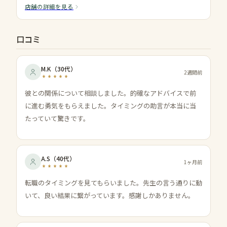
店舗の詳細を見る
口コミ
M.K
（
30代
）
2週間前
彼との関係について相談しました。的確なアドバイスで前
に進む勇気をもらえました。タイミングの助言が本当に当
たっていて驚きです。
A.S
（
40代
）
1ヶ月前
転職のタイミングを見てもらいました。先生の言う通りに動
いて、良い結果に繋がっています。感謝しかありません。