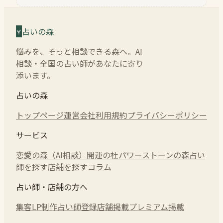
占いの森
悩みを、そっと相談できる森へ。AI
相談・全国の占い師があなたに寄り
添います。
占いの森
トップページ
運営会社
利用規約
プライバシーポリシー
サービス
恋愛の森（AI相談）
開運の杜
パワーストーンの森
占い
師を探す
店舗を探す
コラム
占い師・店舗の方へ
集客LP制作
占い師登録
店舗掲載
プレミアム掲載