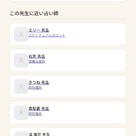
この先生に近い占い師
エリー
先生
スピリチュアルタロット
右京
先生
宿曜占星術
きつね
先生
四柱推命
真梨蒼
先生
四柱推命
溢 風花
先生