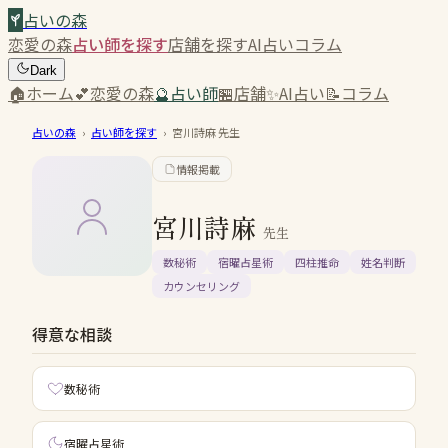
占いの森
恋愛の森
占い師を探す
店舗を探す
AI占い
コラム
Dark
🏠
ホーム
💕
恋愛の森
🔮
占い師
🏪
店舗
✨
AI占い
📝
コラム
占いの森
›
占い師を探す
›
宮川詩麻
先生
情報掲載
宮川詩麻
先生
数秘術
宿曜占星術
四柱推命
姓名判断
カウンセリング
得意な相談
数秘術
宿曜占星術