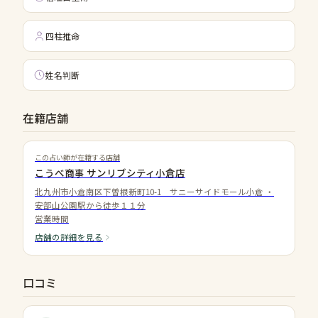
四柱推命
姓名判断
在籍店舗
この占い師が在籍する店舗
こうべ商事 サンリブシティ小倉店
北九州市小倉南区下曽根新町10-1 サニーサイドモール小倉
・
安部山公園駅から徒歩１１分
営業時間
店舗の詳細を見る
口コミ