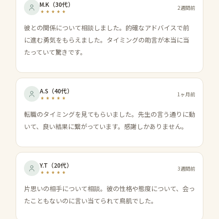
M.K
（
30代
）
2週間前
彼との関係について相談しました。的確なアドバイスで前
に進む勇気をもらえました。タイミングの助言が本当に当
たっていて驚きです。
A.S
（
40代
）
1ヶ月前
転職のタイミングを見てもらいました。先生の言う通りに動
いて、良い結果に繋がっています。感謝しかありません。
Y.T
（
20代
）
3週間前
片思いの相手について相談。彼の性格や態度について、会っ
たこともないのに言い当てられて鳥肌でした。