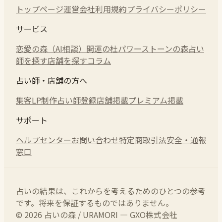
トップページ
運営会社
利用規約
プライバシーポリシー
サービス
恋愛の森（AI相談）
開運の杜
パワーストーンの森
占い
師を探す
店舗を探す
コラム
占い師・店舗の方へ
集客LP制作
占い師登録
店舗掲載
プレミアム掲載
サポート
ヘルプセンター
お問い合わせ
特定商取引法
安全・通報
窓口
占いの結果は、これからを考えるためのひとつの参考
です。将来を保証するものではありません。
© 2026 占いの森 / URAMORI — GXO株式会社