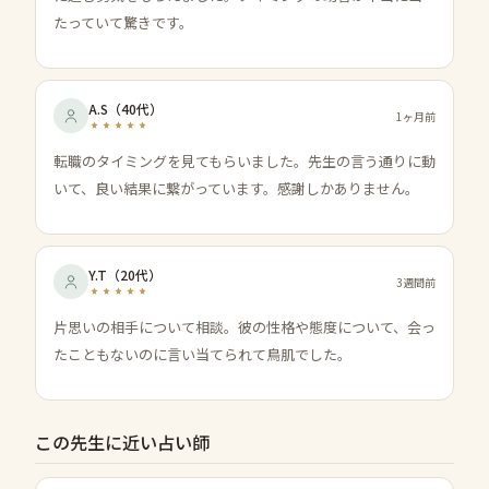
たっていて驚きです。
A.S
（
40代
）
1ヶ月前
転職のタイミングを見てもらいました。先生の言う通りに動
いて、良い結果に繋がっています。感謝しかありません。
Y.T
（
20代
）
3週間前
片思いの相手について相談。彼の性格や態度について、会っ
たこともないのに言い当てられて鳥肌でした。
この先生に近い占い師