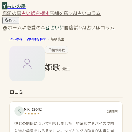
占いの森
恋愛の森
占い師を探す
店舗を探す
AI占い
コラム
Dark
🏠
ホーム
💕
恋愛の森
🔮
占い師
🏪
店舗
✨
AI占い
📝
コラム
占いの森
›
占い師を探す
›
姫歌
先生
情報掲載
姫歌
先生
口コミ
M.K
（
30代
）
2週間前
彼との関係について相談しました。的確なアドバイスで前
に進む勇気をもらえました。タイミングの助言が本当に当