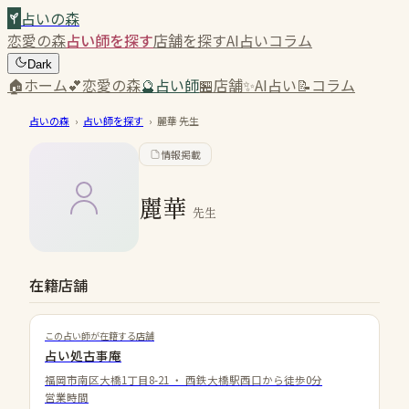
占いの森
恋愛の森
占い師を探す
店舗を探す
AI占い
コラム
Dark
🏠
ホーム
💕
恋愛の森
🔮
占い師
🏪
店舗
✨
AI占い
📝
コラム
占いの森
›
占い師を探す
›
麗華
先生
情報掲載
麗華
先生
在籍店舗
この占い師が在籍する店舗
占い処古事庵
福岡市南区大橋1丁目8-21
・
西鉄大橋駅西口から徒歩0分
営業時間