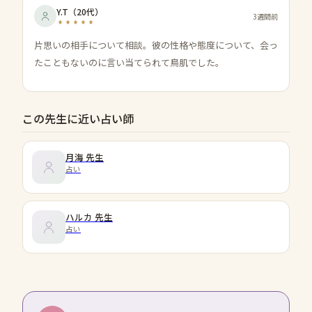
Y.T
（
20代
）
3週間前
片思いの相手について相談。彼の性格や態度について、会っ
たこともないのに言い当てられて鳥肌でした。
この先生に近い占い師
月海
先生
占い
ハルカ
先生
占い