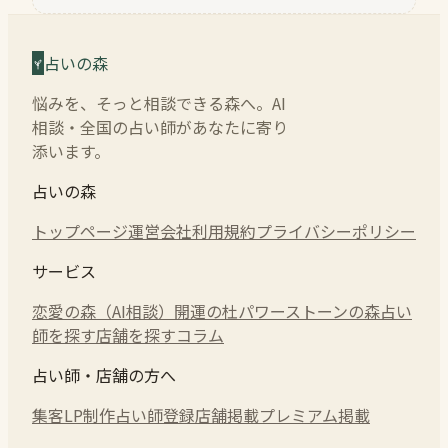
占いの森
悩みを、そっと相談できる森へ。AI
相談・全国の占い師があなたに寄り
添います。
占いの森
トップページ
運営会社
利用規約
プライバシーポリシー
サービス
恋愛の森（AI相談）
開運の杜
パワーストーンの森
占い
師を探す
店舗を探す
コラム
占い師・店舗の方へ
集客LP制作
占い師登録
店舗掲載
プレミアム掲載