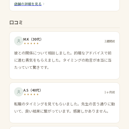
店舗の詳細を見る
口コミ
M.K
（
30代
）
2週間前
彼との関係について相談しました。的確なアドバイスで前
に進む勇気をもらえました。タイミングの助言が本当に当
たっていて驚きです。
A.S
（
40代
）
1ヶ月前
転職のタイミングを見てもらいました。先生の言う通りに動
いて、良い結果に繋がっています。感謝しかありません。