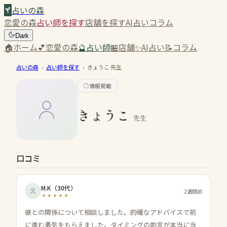
占いの森
恋愛の森
占い師を探す
店舗を探す
AI占い
コラム
Dark
🏠
ホーム
💕
恋愛の森
🔮
占い師
🏪
店舗
✨
AI占い
📝
コラム
占いの森
›
占い師を探す
›
きょうこ
先生
情報掲載
きょうこ
先生
口コミ
M.K
（
30代
）
2週間前
彼との関係について相談しました。的確なアドバイスで前
に進む勇気をもらえました。タイミングの助言が本当に当