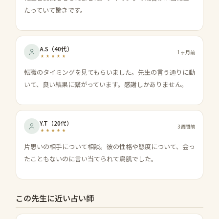
たっていて驚きです。
A.S
（
40代
）
1ヶ月前
転職のタイミングを見てもらいました。先生の言う通りに動
いて、良い結果に繋がっています。感謝しかありません。
Y.T
（
20代
）
3週間前
片思いの相手について相談。彼の性格や態度について、会っ
たこともないのに言い当てられて鳥肌でした。
この先生に近い占い師