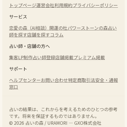
トップページ
運営会社
利用規約
プライバシーポリシー
サービス
恋愛の森（AI相談）
開運の杜
パワーストーンの森
占い
師を探す
店舗を探す
コラム
占い師・店舗の方へ
集客LP制作
占い師登録
店舗掲載
プレミアム掲載
サポート
ヘルプセンター
お問い合わせ
特定商取引法
安全・通報
窓口
占いの結果は、これからを考えるためのひとつの参考
です。将来を保証するものではありません。
© 2026 占いの森 / URAMORI — GXO株式会社