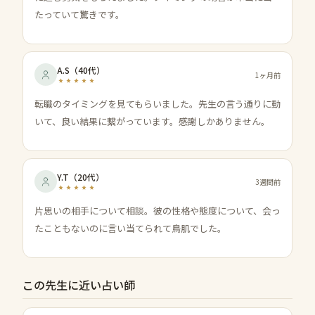
たっていて驚きです。
A.S
（
40代
）
1ヶ月前
転職のタイミングを見てもらいました。先生の言う通りに動
いて、良い結果に繋がっています。感謝しかありません。
Y.T
（
20代
）
3週間前
片思いの相手について相談。彼の性格や態度について、会っ
たこともないのに言い当てられて鳥肌でした。
この先生に近い占い師