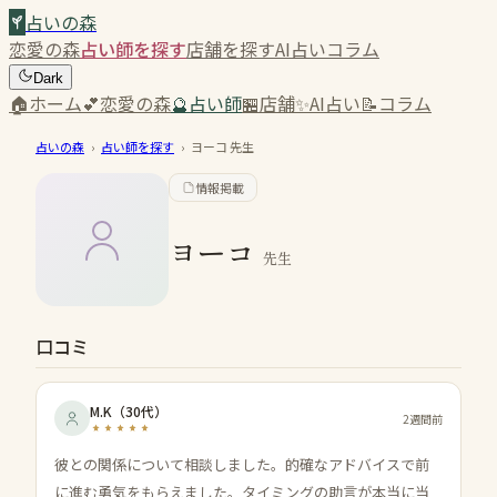
占いの森
恋愛の森
占い師を探す
店舗を探す
AI占い
コラム
Dark
🏠
ホーム
💕
恋愛の森
🔮
占い師
🏪
店舗
✨
AI占い
📝
コラム
占いの森
›
占い師を探す
›
ヨーコ
先生
情報掲載
ヨーコ
先生
口コミ
M.K
（
30代
）
2週間前
彼との関係について相談しました。的確なアドバイスで前
に進む勇気をもらえました。タイミングの助言が本当に当