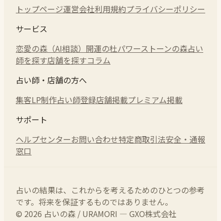
トップページ
運営会社
利用規約
プライバシーポリシー
サービス
恋愛の森（AI相談）
開運の杜
パワーストーンの森
占い
師を探す
店舗を探す
コラム
占い師・店舗の方へ
集客LP制作
占い師登録
店舗掲載
プレミアム掲載
サポート
ヘルプセンター
お問い合わせ
特定商取引法
安全・通報
窓口
占いの結果は、これからを考えるためのひとつの参考
です。将来を保証するものではありません。
© 2026 占いの森 / URAMORI — GXO株式会社