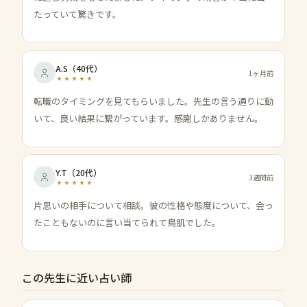
たっていて驚きです。
A.S
（
40代
）
1ヶ月前
転職のタイミングを見てもらいました。先生の言う通りに動
いて、良い結果に繋がっています。感謝しかありません。
Y.T
（
20代
）
3週間前
片思いの相手について相談。彼の性格や態度について、会っ
たこともないのに言い当てられて鳥肌でした。
この先生に近い占い師