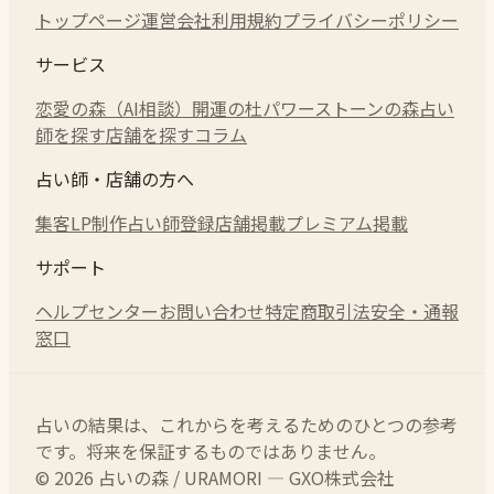
トップページ
運営会社
利用規約
プライバシーポリシー
サービス
恋愛の森（AI相談）
開運の杜
パワーストーンの森
占い
師を探す
店舗を探す
コラム
占い師・店舗の方へ
集客LP制作
占い師登録
店舗掲載
プレミアム掲載
サポート
ヘルプセンター
お問い合わせ
特定商取引法
安全・通報
窓口
占いの結果は、これからを考えるためのひとつの参考
です。将来を保証するものではありません。
© 2026 占いの森 / URAMORI — GXO株式会社