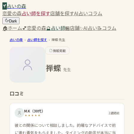
占いの森
恋愛の森
占い師を探す
店舗を探す
AI占い
コラム
Dark
🏠
ホーム
💕
恋愛の森
🔮
占い師
🏪
店舗
✨
AI占い
📝
コラム
占いの森
›
占い師を探す
›
禅蝶
先生
情報掲載
禅蝶
先生
口コミ
M.K
（
30代
）
2週間前
彼との関係について相談しました。的確なアドバイスで前
に進む勇気をもらえました。タイミングの助言が本当に当