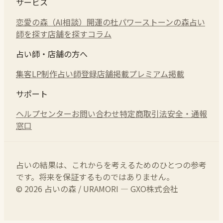
サービス
恋愛の森（AI相談）
開運の杜
パワーストーンの森
占い
師を探す
店舗を探す
コラム
占い師・店舗の方へ
集客LP制作
占い師登録
店舗掲載
プレミアム掲載
サポート
ヘルプセンター
お問い合わせ
特定商取引法
安全・通報
窓口
占いの結果は、これからを考えるためのひとつの参考
です。将来を保証するものではありません。
© 2026 占いの森 / URAMORI — GXO株式会社