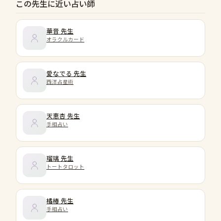
この先生に近い占い師
華音
先生
オラクルカード
愛なでる
先生
西洋占星術
天恵杏
先生
手相占い
瑠璃
先生
トートタロット
橘椿
先生
手相占い