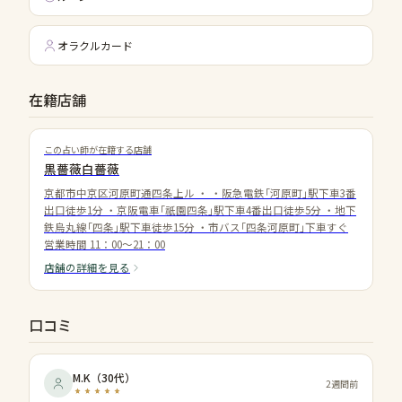
オラクルカード
在籍店舗
この占い師が在籍する店舗
黒薔薇白薔薇
京都市中京区河原町通四条上ル
・
・阪急電鉄｢河原町｣駅下車3番
出口徒歩1分 ・京阪電車｢祇園四条｣駅下車4番出口徒歩5分 ・地下
鉄烏丸線｢四条｣駅下車徒歩15分 ・市バス｢四条河原町｣下車すぐ
営業時間
11：00～21：00
店舗の詳細を見る
口コミ
M.K
（
30代
）
2週間前