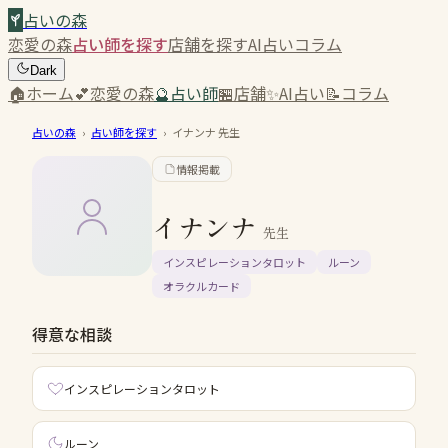
占いの森
恋愛の森
占い師を探す
店舗を探す
AI占い
コラム
Dark
🏠
ホーム
💕
恋愛の森
🔮
占い師
🏪
店舗
✨
AI占い
📝
コラム
占いの森
›
占い師を探す
›
イナンナ
先生
情報掲載
イナンナ
先生
インスピレーションタロット
ルーン
オラクルカード
得意な相談
インスピレーションタロット
ルーン