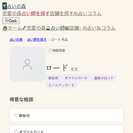
占いの森
恋愛の森
占い師を探す
店舗を探す
AI占い
コラム
Dark
🏠
ホーム
💕
恋愛の森
🔮
占い師
🏪
店舗
✨
AI占い
📝
コラム
占いの森
›
占い師を探す
›
ロード
先生
情報掲載
ロード
先生
数秘術
オラクルカード
霊感タロット
ルノルマンカード
得意な相談
数秘術
オラクルカード