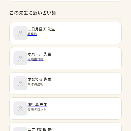
この先生に近い占い師
三日月星天
先生
数秘術
オパール
先生
守護霊対話
愛なでる
先生
西洋占星術
鷹行薫
先生
霊感タロット
ユアザ関根
先生