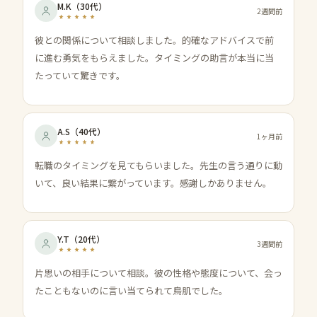
M.K
（
30代
）
2週間前
彼との関係について相談しました。的確なアドバイスで前
に進む勇気をもらえました。タイミングの助言が本当に当
たっていて驚きです。
A.S
（
40代
）
1ヶ月前
転職のタイミングを見てもらいました。先生の言う通りに動
いて、良い結果に繋がっています。感謝しかありません。
Y.T
（
20代
）
3週間前
片思いの相手について相談。彼の性格や態度について、会っ
たこともないのに言い当てられて鳥肌でした。