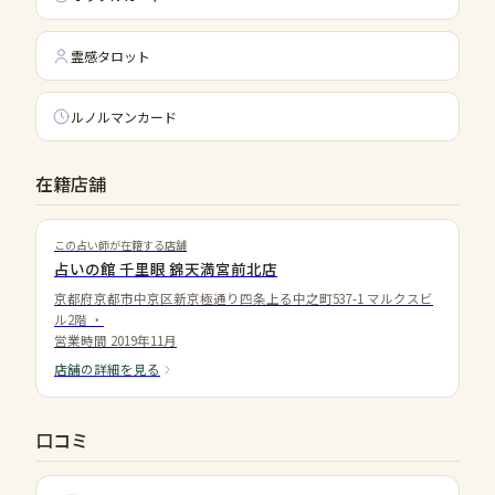
霊感タロット
ルノルマンカード
在籍店舗
この占い師が在籍する店舗
占いの館 千里眼 錦天満宮前北店
京都府京都市中京区新京極通り四条上る中之町537-1 マルクスビ
ル2階
・
営業時間
2019年11月
店舗の詳細を見る
口コミ