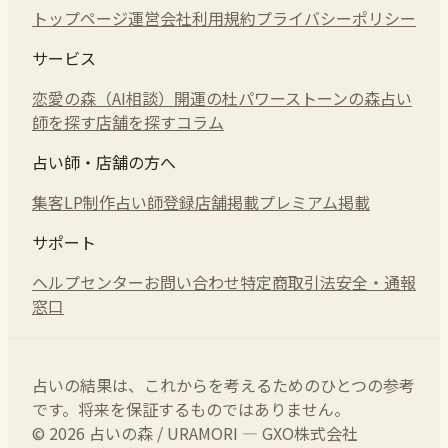
トップページ
運営会社
利用規約
プライバシーポリシー
サービス
恋愛の森（AI相談）
開運の杜
パワーストーンの森
占い
師を探す
店舗を探す
コラム
占い師・店舗の方へ
集客LP制作
占い師登録
店舗掲載
プレミアム掲載
サポート
ヘルプセンター
お問い合わせ
特定商取引法
安全・通報
窓口
占いの結果は、これからを考えるためのひとつの参考
です。将来を保証するものではありません。
© 2026 占いの森 / URAMORI — GXO株式会社