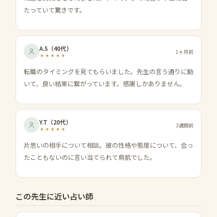
たっていて驚きです。
A.S
（
40代
）
1ヶ月前
転職のタイミングを見てもらいました。先生の言う通りに動
いて、良い結果に繋がっています。感謝しかありません。
Y.T
（
20代
）
3週間前
片思いの相手について相談。彼の性格や態度について、会っ
たこともないのに言い当てられて鳥肌でした。
この先生に近い占い師