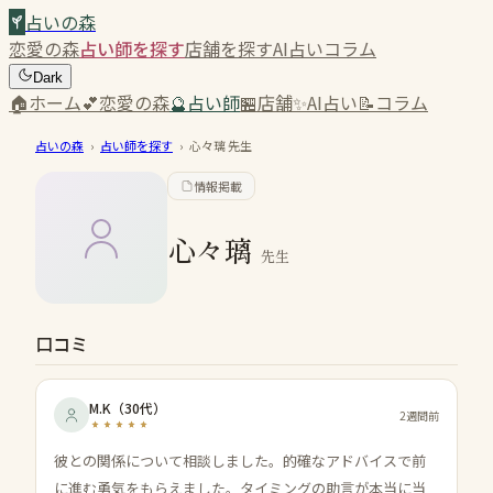
占いの森
恋愛の森
占い師を探す
店舗を探す
AI占い
コラム
Dark
🏠
ホーム
💕
恋愛の森
🔮
占い師
🏪
店舗
✨
AI占い
📝
コラム
占いの森
›
占い師を探す
›
心々璃
先生
情報掲載
心々璃
先生
口コミ
M.K
（
30代
）
2週間前
彼との関係について相談しました。的確なアドバイスで前
に進む勇気をもらえました。タイミングの助言が本当に当