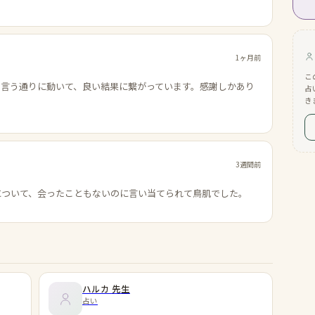
1ヶ月前
こ
の言う通りに動いて、良い結果に繋がっています。感謝しかあり
占
き
3週間前
について、会ったこともないのに言い当てられて鳥肌でした。
ハルカ
先生
占い