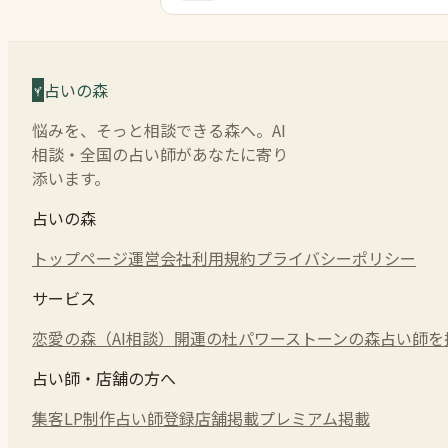
占いの森
悩みを、そっと相談できる森へ。AI
相談・全国の占い師があなたに寄り
添います。
占いの森
トップページ
運営会社
利用規約
プライバシーポリシー
サービス
恋愛の森（AI相談）
開運の杜
パワーストーンの森
占い師を
占い師・店舗の方へ
集客LP制作
占い師登録
店舗掲載
プレミアム掲載