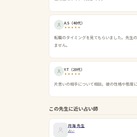
A.S
（
40代
）
転職のタイミングを見てもらいました。先生
ません。
Y.T
（
20代
）
片思いの相手について相談。彼の性格や態度
この先生に近い占い師
月海
先生
占い