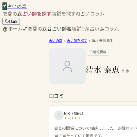
占いの森
恋愛の森
占い師を探す
店舗を探す
AI占い
コラム
Dark
🏠
ホーム
💕
恋愛の森
🔮
占い師
🏪
店舗
✨
AI占い
📝
コラム
占いの森
›
占い師を探す
›
清水 泰恵
先生
情報掲載
清水 泰恵
先生
口コミ
M.K
（
30代
）
彼との関係について相談しました。的確なア
当に当たっていて驚きです。