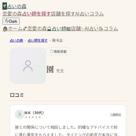
占いの森
恋愛の森
占い師を探す
店舗を探す
AI占い
コラム
Dark
🏠
ホーム
💕
恋愛の森
🔮
占い師
🏪
店舗
✨
AI占い
📝
コラム
占いの森
›
占い師を探す
›
園
先生
情報掲載
園
先生
口コミ
M.K
（
30代
）
2週間前
彼との関係について相談しました。的確なアドバイスで前
に進む勇気をもらえました。タイミングの助言が本当に当