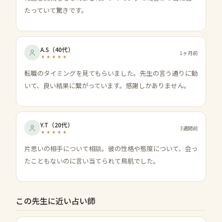
たっていて驚きです。
A.S
（
40代
）
1ヶ月前
転職のタイミングを見てもらいました。先生の言う通りに動
いて、良い結果に繋がっています。感謝しかありません。
Y.T
（
20代
）
3週間前
片思いの相手について相談。彼の性格や態度について、会っ
たこともないのに言い当てられて鳥肌でした。
この先生に近い占い師