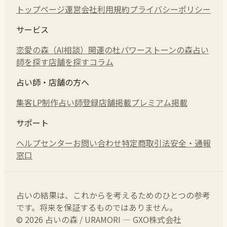
トップページ
運営会社
利用規約
プライバシーポリシー
サービス
恋愛の森（AI相談）
開運の杜
パワーストーンの森
占い
師を探す
店舗を探す
コラム
占い師・店舗の方へ
集客LP制作
占い師登録
店舗掲載
プレミアム掲載
サポート
ヘルプセンター
お問い合わせ
特定商取引法
安全・通報
窓口
占いの結果は、これからを考えるためのひとつの参考
です。将来を保証するものではありません。
© 2026 占いの森 / URAMORI — GXO株式会社