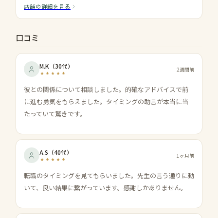
店舗の詳細を見る
口コミ
M.K
（
30代
）
2週間前
彼との関係について相談しました。的確なアドバイスで前
に進む勇気をもらえました。タイミングの助言が本当に当
たっていて驚きです。
A.S
（
40代
）
1ヶ月前
転職のタイミングを見てもらいました。先生の言う通りに動
いて、良い結果に繋がっています。感謝しかありません。