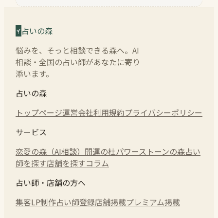
占いの森
悩みを、そっと相談できる森へ。AI
相談・全国の占い師があなたに寄り
添います。
占いの森
トップページ
運営会社
利用規約
プライバシーポリシー
サービス
恋愛の森（AI相談）
開運の杜
パワーストーンの森
占い
師を探す
店舗を探す
コラム
占い師・店舗の方へ
集客LP制作
占い師登録
店舗掲載
プレミアム掲載