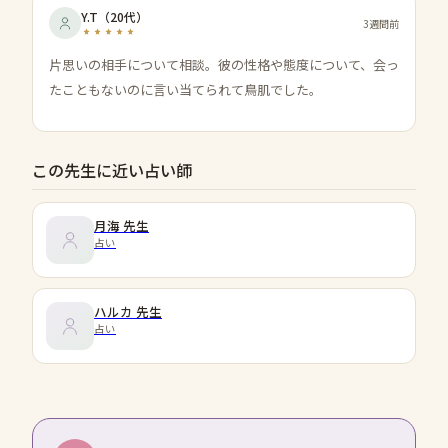
Y.T
（
20代
）
3週間前
片思いの相手について相談。彼の性格や態度について、会っ
たこともないのに言い当てられて鳥肌でした。
この先生に近い占い師
月海
先生
占い
ハルカ
先生
占い