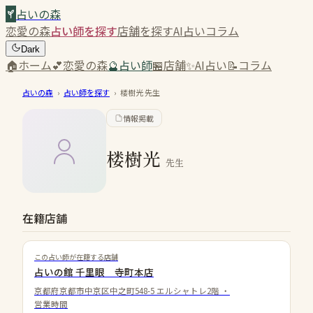
占いの森
恋愛の森
占い師を探す
店舗を探す
AI占い
コラム
Dark
🏠
ホーム
💕
恋愛の森
🔮
占い師
🏪
店舗
✨
AI占い
📝
コラム
占いの森
›
占い師を探す
›
楼樹光
先生
情報掲載
楼樹光
先生
在籍店舗
この占い師が在籍する店舗
占いの館 千里眼 寺町本店
京都府京都市中京区中之町548-5 エルシャトレ2階
・
営業時間