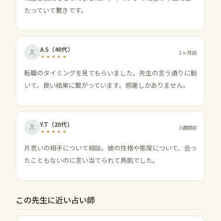
たっていて驚きです。
A.S
（
40代
）
1ヶ月前
転職のタイミングを見てもらいました。先生の言う通りに動
いて、良い結果に繋がっています。感謝しかありません。
Y.T
（
20代
）
3週間前
片思いの相手について相談。彼の性格や態度について、会っ
たこともないのに言い当てられて鳥肌でした。
この先生に近い占い師