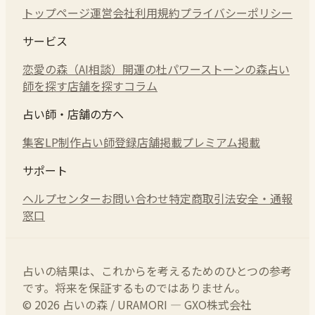
トップページ
運営会社
利用規約
プライバシーポリシー
サービス
恋愛の森（AI相談）
開運の杜
パワーストーンの森
占い
師を探す
店舗を探す
コラム
占い師・店舗の方へ
集客LP制作
占い師登録
店舗掲載
プレミアム掲載
サポート
ヘルプセンター
お問い合わせ
特定商取引法
安全・通報
窓口
占いの結果は、これからを考えるためのひとつの参考
です。将来を保証するものではありません。
© 2026 占いの森 / URAMORI — GXO株式会社