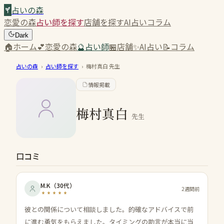
占いの森
恋愛の森
占い師を探す
店舗を探す
AI占い
コラム
Dark
🏠
ホーム
💕
恋愛の森
🔮
占い師
🏪
店舗
✨
AI占い
📝
コラム
占いの森
›
占い師を探す
›
梅村真白
先生
情報掲載
梅村真白
先生
口コミ
M.K
（
30代
）
2週間前
彼との関係について相談しました。的確なアドバイスで前
に進む勇気をもらえました。タイミングの助言が本当に当