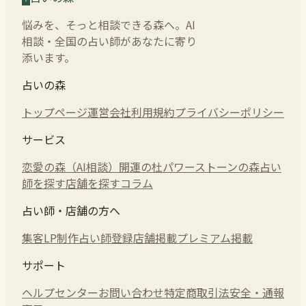
悩みを、そっと相談できる森へ。AI
相談・全国の占い師があなたに寄り
添います。
占いの森
トップページ
運営会社
利用規約
プライバシーポリシー
サービス
恋愛の森（AI相談）
開運の杜
パワーストーンの森
占い
師を探す
店舗を探す
コラム
占い師・店舗の方へ
集客LP制作
占い師登録
店舗掲載
プレミアム掲載
サポート
ヘルプセンター
お問い合わせ
特定商取引法
安全・通報