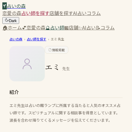
占いの森
恋愛の森
占い師を探す
店舗を探す
AI占い
コラム
Dark
🏠
ホーム
💕
恋愛の森
🔮
占い師
🏪
店舗
✨
AI占い
📝
コラム
占いの森
›
占い師を探す
›
エミ
先生
情報掲載
エミ
先生
紹介
エミ先生は占いの館ランプに所属する当たると人気のオススメ占
い師です。スピリチュアルに関する相談事を得意としています。
波長を合わせ降りてくるメッセージを伝えてくださいます。