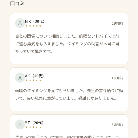
口コミ
M.K
（
30代
）
2週間前
彼との関係について相談しました。的確なアドバイスで前
に進む勇気をもらえました。タイミングの助言が本当に当
たっていて驚きです。
A.S
（
40代
）
1ヶ月前
転職のタイミングを見てもらいました。先生の言う通りに動
いて、良い結果に繋がっています。感謝しかありません。
Y.T
（
20代
）
3週間前
片思いの相手について相談。彼の性格や態度について、会っ