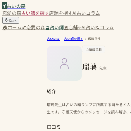
占いの森
恋愛の森
占い師を探す
店舗を探す
AI占い
コラム
Dark
🏠
ホーム
💕
恋愛の森
🔮
占い師
🏪
店舗
✨
AI占い
📝
コラム
占いの森
›
占い師を探す
›
瑠璃
先生
情報掲載
瑠璃
先生
紹介
瑠璃先生は占いの館ランプに所属する当たると人
生です。守護天使からのメッセージを読み解き、
口コミ