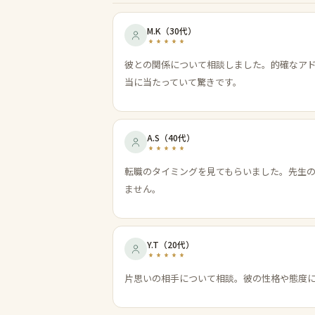
M.K
（
30代
）
彼との関係について相談しました。的確なア
当に当たっていて驚きです。
A.S
（
40代
）
転職のタイミングを見てもらいました。先生
ません。
Y.T
（
20代
）
片思いの相手について相談。彼の性格や態度