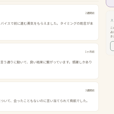
2週間前
ドバイスで前に進む勇気をもらえました。タイミングの助言が本
こ
占
き
1ヶ月前
の言う通りに動いて、良い結果に繋がっています。感謝しかあり
3週間前
について、会ったこともないのに言い当てられて鳥肌でした。