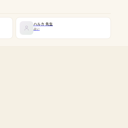
ハルカ
先生
占い