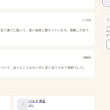
1ヶ月前
こ
の言う通りに動いて、良い結果に繋がっています。感謝しかあり
占
き
3週間前
について、会ったこともないのに言い当てられて鳥肌でした。
ハルカ
先生
占い