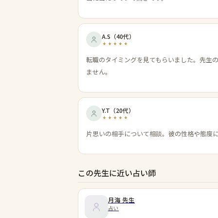
A.S
（
40代
）
転職のタイミングを見てもらいました。先生
ません。
Y.T
（
20代
）
片思いの相手について相談。彼の性格や態度
この先生に近い占い師
月海
先生
占い