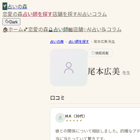
占いの森
恋愛の森
占い師を探す
店舗を探す
AI占い
コラム
Dark
🏠
ホーム
💕
恋愛の森
🔮
占い師
🏪
店舗
✨
AI占い
📝
コラム
占いの森
›
占い師を探す
›
尾本広美
先生
情報掲載
尾本広美
先生
口コミ
M.K
（
30代
）
彼との関係について相談しました。的確なア
当に当たっていて驚きです。