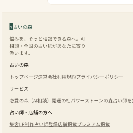
占いの森
悩みを、そっと相談できる森へ。AI
相談・全国の占い師があなたに寄り
添います。
占いの森
トップページ
運営会社
利用規約
プライバシーポリシー
サービス
恋愛の森（AI相談）
開運の杜
パワーストーンの森
占い師を
占い師・店舗の方へ
集客LP制作
占い師登録
店舗掲載
プレミアム掲載