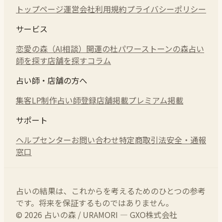
トップページ
運営会社
利用規約
プライバシーポリシー
サービス
恋愛の森（AI相談）
開運の杜
パワーストーンの森
占い
師を探す
店舗を探す
コラム
占い師・店舗の方へ
集客LP制作
占い師登録
店舗掲載
プレミアム掲載
サポート
ヘルプセンター
お問い合わせ
特定商取引法
安全・通報
窓口
占いの結果は、これからを考えるためのひとつの参考
です。将来を保証するものではありません。
© 2026 占いの森 / URAMORI — GXO株式会社