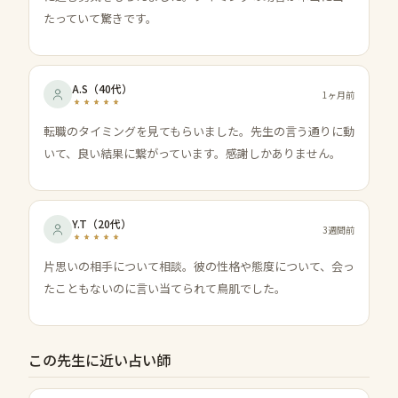
たっていて驚きです。
A.S
（
40代
）
1ヶ月前
転職のタイミングを見てもらいました。先生の言う通りに動
いて、良い結果に繋がっています。感謝しかありません。
Y.T
（
20代
）
3週間前
片思いの相手について相談。彼の性格や態度について、会っ
たこともないのに言い当てられて鳥肌でした。
この先生に近い占い師