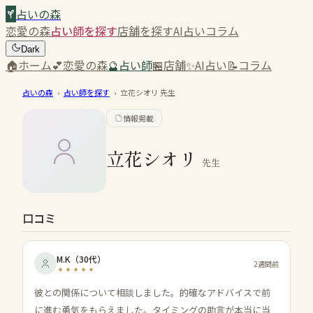
占いの森
恋愛の森
占い師を探す
店舗を探す
AI占い
コラム
Dark
🏠
ホーム
💕
恋愛の森
🔮
占い師
🏪
店舗
✨
AI占い
📝
コラム
占いの森
›
占い師を探す
›
立花シオリ
先生
情報掲載
立花シオリ
先生
口コミ
M.K
（
30代
）
2週間前
彼との関係について相談しました。的確なアドバイスで前
に進む勇気をもらえました。タイミングの助言が本当に当