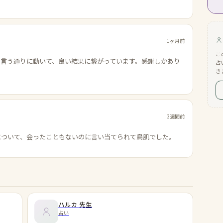
1ヶ月前
こ
の言う通りに動いて、良い結果に繋がっています。感謝しかあり
占
き
3週間前
について、会ったこともないのに言い当てられて鳥肌でした。
ハルカ
先生
占い