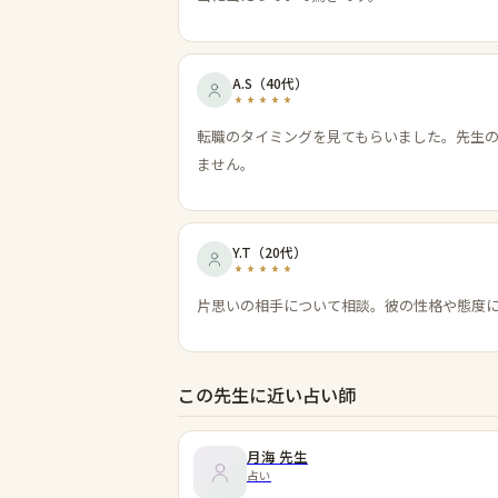
A.S
（
40代
）
転職のタイミングを見てもらいました。先生
ません。
Y.T
（
20代
）
片思いの相手について相談。彼の性格や態度
この先生に近い占い師
月海
先生
占い