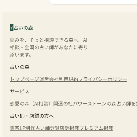
占いの森
悩みを、そっと相談できる森へ。AI
相談・全国の占い師があなたに寄り
添います。
占いの森
トップページ
運営会社
利用規約
プライバシーポリシー
サービス
恋愛の森（AI相談）
開運の杜
パワーストーンの森
占い師を
占い師・店舗の方へ
集客LP制作
占い師登録
店舗掲載
プレミアム掲載