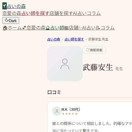
占いの森
恋愛の森
占い師を探す
店舗を探す
AI占い
コラム
Dark
🏠
ホーム
💕
恋愛の森
🔮
占い師
🏪
店舗
✨
AI占い
📝
コラム
占いの森
›
占い師を探す
›
武藤安生
先生
情報掲載
武藤安生
先生
口コミ
M.K
（
30代
）
彼との関係について相談しました。的確なア
当に当たっていて驚きです。