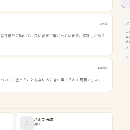
1ヶ月前
こ
の言う通りに動いて、良い結果に繋がっています。感謝しかあり
占
き
3週間前
について、会ったこともないのに言い当てられて鳥肌でした。
ハルカ
先生
占い