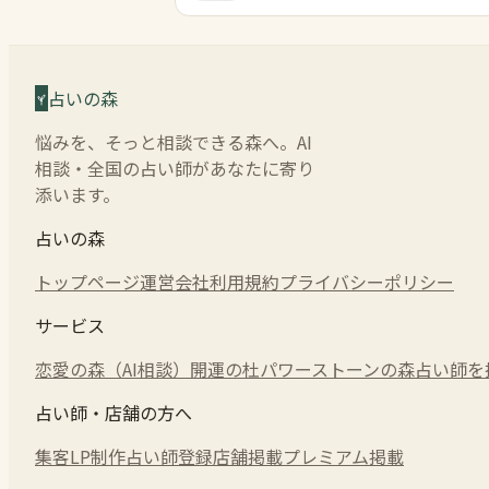
占いの森
悩みを、そっと相談できる森へ。AI
相談・全国の占い師があなたに寄り
添います。
占いの森
トップページ
運営会社
利用規約
プライバシーポリシー
サービス
恋愛の森（AI相談）
開運の杜
パワーストーンの森
占い師を
占い師・店舗の方へ
集客LP制作
占い師登録
店舗掲載
プレミアム掲載