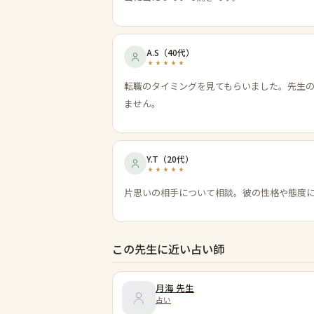
A.S
（
40代
）
転職のタイミングを見てもらいました。先生
ません。
Y.T
（
20代
）
片思いの相手について相談。彼の性格や態度
この先生に近い占い師
月海
先生
占い