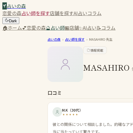
占いの森
恋愛の森
占い師を探す
店舗を探す
AI占い
コラム
Dark
🏠
ホーム
💕
恋愛の森
🔮
占い師
🏪
店舗
✨
AI占い
📝
コラム
占いの森
›
占い師を探す
›
MASAHIRO
先生
情報掲載
MASAHIRO
口コミ
M.K
（
30代
）
彼との関係について相談しました。的確なア
当に当たっていて驚きです。