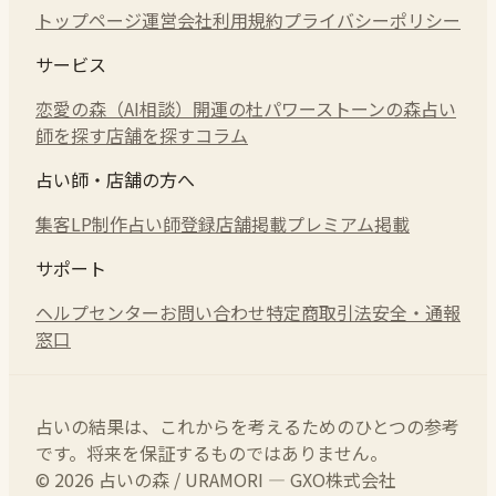
トップページ
運営会社
利用規約
プライバシーポリシー
サービス
恋愛の森（AI相談）
開運の杜
パワーストーンの森
占い
師を探す
店舗を探す
コラム
占い師・店舗の方へ
集客LP制作
占い師登録
店舗掲載
プレミアム掲載
サポート
ヘルプセンター
お問い合わせ
特定商取引法
安全・通報
窓口
占いの結果は、これからを考えるためのひとつの参考
です。将来を保証するものではありません。
© 2026 占いの森 / URAMORI — GXO株式会社