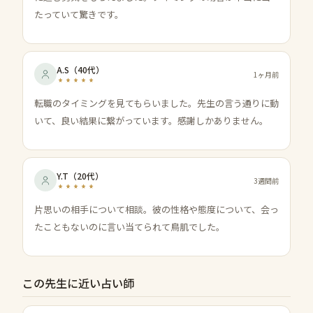
たっていて驚きです。
A.S
（
40代
）
1ヶ月前
転職のタイミングを見てもらいました。先生の言う通りに動
いて、良い結果に繋がっています。感謝しかありません。
Y.T
（
20代
）
3週間前
片思いの相手について相談。彼の性格や態度について、会っ
たこともないのに言い当てられて鳥肌でした。
この先生に近い占い師