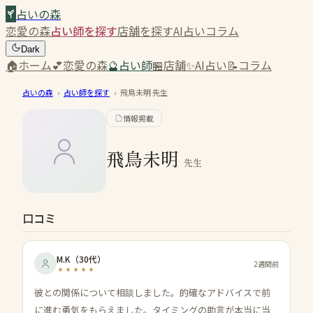
占いの森
恋愛の森
占い師を探す
店舗を探す
AI占い
コラム
Dark
🏠
ホーム
💕
恋愛の森
🔮
占い師
🏪
店舗
✨
AI占い
📝
コラム
占いの森
›
占い師を探す
›
飛鳥未明
先生
情報掲載
飛鳥未明
先生
口コミ
M.K
（
30代
）
2週間前
彼との関係について相談しました。的確なアドバイスで前
に進む勇気をもらえました。タイミングの助言が本当に当