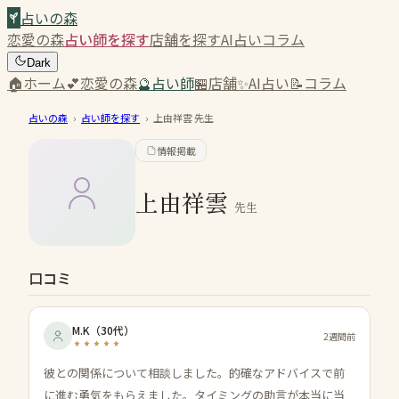
占いの森
恋愛の森
占い師を探す
店舗を探す
AI占い
コラム
Dark
🏠
ホーム
💕
恋愛の森
🔮
占い師
🏪
店舗
✨
AI占い
📝
コラム
占いの森
›
占い師を探す
›
上由祥雲
先生
情報掲載
上由祥雲
先生
口コミ
M.K
（
30代
）
2週間前
彼との関係について相談しました。的確なアドバイスで前
に進む勇気をもらえました。タイミングの助言が本当に当