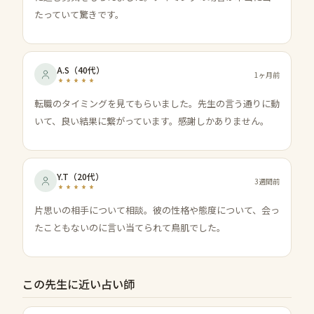
たっていて驚きです。
A.S
（
40代
）
1ヶ月前
転職のタイミングを見てもらいました。先生の言う通りに動
いて、良い結果に繋がっています。感謝しかありません。
Y.T
（
20代
）
3週間前
片思いの相手について相談。彼の性格や態度について、会っ
たこともないのに言い当てられて鳥肌でした。
この先生に近い占い師