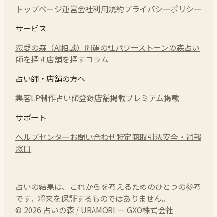
トップページ
運営会社
利用規約
プライバシーポリシー
サービス
恋愛の森（AI相談）
開運の杜
パワーストーンの森
占い
師を探す
店舗を探す
コラム
占い師・店舗の方へ
集客LP制作
占い師登録
店舗掲載
プレミアム掲載
サポート
ヘルプセンター
お問い合わせ
特定商取引法
安全・通報
窓口
占いの結果は、これからを考えるためのひとつの参考
です。将来を保証するものではありません。
© 2026 占いの森 / URAMORI — GXO株式会社