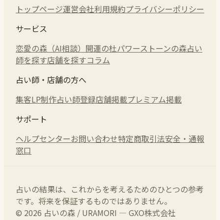
トップページ
運営会社
利用規約
プライバシーポリシー
サービス
恋愛の森（AI相談）
開運の杜
パワーストーンの森
占い
師を探す
店舗を探す
コラム
占い師・店舗の方へ
集客LP制作
占い師登録
店舗掲載
プレミアム掲載
サポート
ヘルプセンター
お問い合わせ
特定商取引法
安全・通報
窓口
占いの結果は、これからを考えるためのひとつの参考
です。将来を保証するものではありません。
© 2026 占いの森 / URAMORI — GXO株式会社