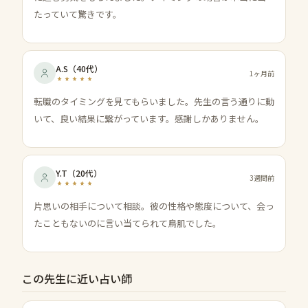
たっていて驚きです。
A.S
（
40代
）
1ヶ月前
転職のタイミングを見てもらいました。先生の言う通りに動
いて、良い結果に繋がっています。感謝しかありません。
Y.T
（
20代
）
3週間前
片思いの相手について相談。彼の性格や態度について、会っ
たこともないのに言い当てられて鳥肌でした。
この先生に近い占い師