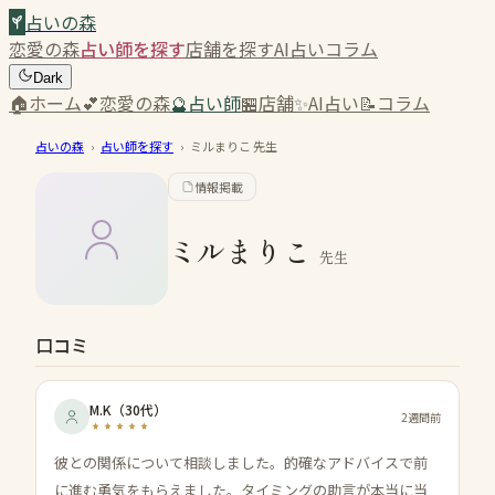
占いの森
恋愛の森
占い師を探す
店舗を探す
AI占い
コラム
Dark
🏠
ホーム
💕
恋愛の森
🔮
占い師
🏪
店舗
✨
AI占い
📝
コラム
占いの森
›
占い師を探す
›
ミルまりこ
先生
情報掲載
ミルまりこ
先生
口コミ
M.K
（
30代
）
2週間前
彼との関係について相談しました。的確なアドバイスで前
に進む勇気をもらえました。タイミングの助言が本当に当