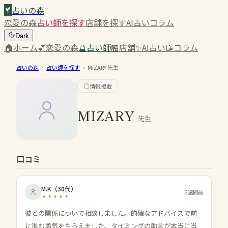
占いの森
恋愛の森
占い師を探す
店舗を探す
AI占い
コラム
Dark
🏠
ホーム
💕
恋愛の森
🔮
占い師
🏪
店舗
✨
AI占い
📝
コラム
占いの森
›
占い師を探す
›
MIZARY
先生
情報掲載
MIZARY
先生
口コミ
M.K
（
30代
）
2週間前
彼との関係について相談しました。的確なアドバイスで前
に進む勇気をもらえました。タイミングの助言が本当に当