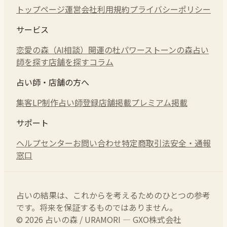
トップページ
運営会社
利用規約
プライバシーポリシー
サービス
恋愛の森（AI相談）
開運の杜
パワーストーンの森
占い
師を探す
店舗を探す
コラム
占い師・店舗の方へ
集客LP制作
占い師登録
店舗掲載
プレミアム掲載
サポート
ヘルプセンター
お問い合わせ
特定商取引法
安全・通報
窓口
占いの結果は、これからを考えるためのひとつの参考
です。将来を保証するものではありません。
© 2026 占いの森 / URAMORI — GXO株式会社