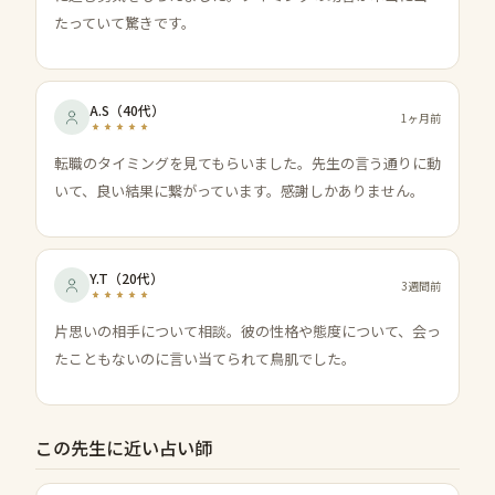
たっていて驚きです。
A.S
（
40代
）
1ヶ月前
転職のタイミングを見てもらいました。先生の言う通りに動
いて、良い結果に繋がっています。感謝しかありません。
Y.T
（
20代
）
3週間前
片思いの相手について相談。彼の性格や態度について、会っ
たこともないのに言い当てられて鳥肌でした。
この先生に近い占い師