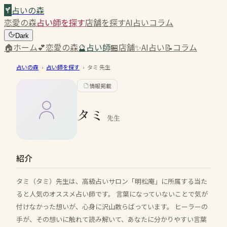
占いの森
恋愛の森
占い師を探す
店舗を探す
AI占い
コラム
Dark
🏠
ホーム
💕
恋愛の森
🔮
占い師
🏪
店舗
✨
AI占い
📝
コラム
占いの森
›
占い師を探す
›
タミ
先生
情報掲載
タミ
先生
紹介
タミ（タミ）先生は、高級占いサロン「明松庵」に所属する当た
ると人気のオススメ占い師です。 言葉になっていないことで気が
付けなかった想いが、心身に沢山散らばっています。 ヒーラーの
手が、その想いに触れて読み解いて、あなたに分かりやすい言葉