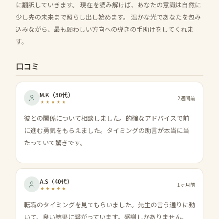
に翻訳していきます。 現在を読み解けば、あなたの意識は自然に
少し先の未来まで照らし出し始めます。 温かな光であなたを包み
込みながら、最も願わしい方向への導きの手助けをしてくれま
す。
口コミ
M.K
（
30代
）
2週間前
彼との関係について相談しました。的確なアドバイスで前
に進む勇気をもらえました。タイミングの助言が本当に当
たっていて驚きです。
A.S
（
40代
）
1ヶ月前
転職のタイミングを見てもらいました。先生の言う通りに動
いて、良い結果に繋がっています。感謝しかありません。