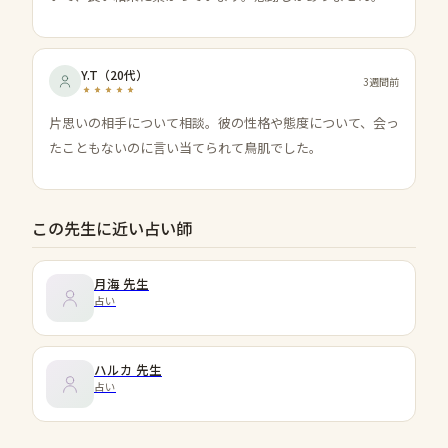
Y.T
（
20代
）
3週間前
片思いの相手について相談。彼の性格や態度について、会っ
たこともないのに言い当てられて鳥肌でした。
この先生に近い占い師
月海
先生
占い
ハルカ
先生
占い