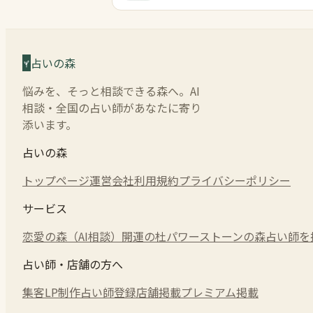
占いの森
悩みを、そっと相談できる森へ。AI
相談・全国の占い師があなたに寄り
添います。
占いの森
トップページ
運営会社
利用規約
プライバシーポリシー
サービス
恋愛の森（AI相談）
開運の杜
パワーストーンの森
占い師を
占い師・店舗の方へ
集客LP制作
占い師登録
店舗掲載
プレミアム掲載