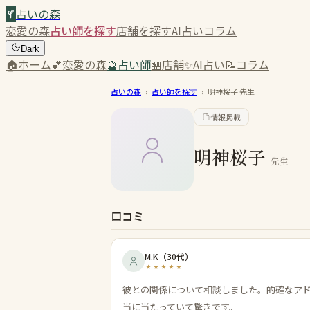
占いの森
恋愛の森
占い師を探す
店舗を探す
AI占い
コラム
Dark
🏠
ホーム
💕
恋愛の森
🔮
占い師
🏪
店舗
✨
AI占い
📝
コラム
占いの森
›
占い師を探す
›
明神桜子
先生
情報掲載
明神桜子
先生
口コミ
M.K
（
30代
）
彼との関係について相談しました。的確なア
当に当たっていて驚きです。