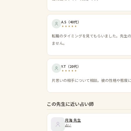
A.S
（
40代
）
転職のタイミングを見てもらいました。先生
ません。
Y.T
（
20代
）
片思いの相手について相談。彼の性格や態度
この先生に近い占い師
月海
先生
占い