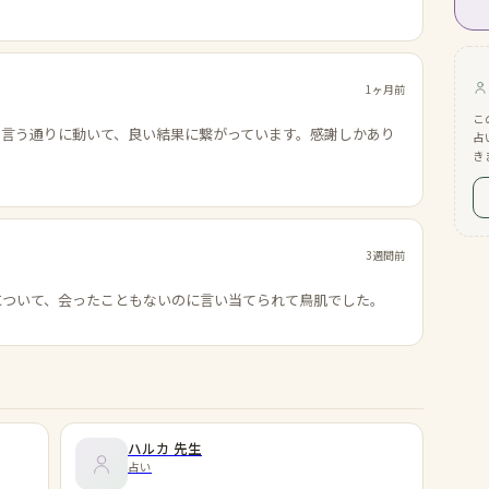
1ヶ月前
こ
の言う通りに動いて、良い結果に繋がっています。感謝しかあり
占
き
3週間前
について、会ったこともないのに言い当てられて鳥肌でした。
ハルカ
先生
占い