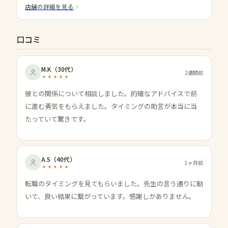
店舗の詳細を見る
口コミ
M.K
（
30代
）
2週間前
彼との関係について相談しました。的確なアドバイスで前
に進む勇気をもらえました。タイミングの助言が本当に当
たっていて驚きです。
A.S
（
40代
）
1ヶ月前
転職のタイミングを見てもらいました。先生の言う通りに動
いて、良い結果に繋がっています。感謝しかありません。