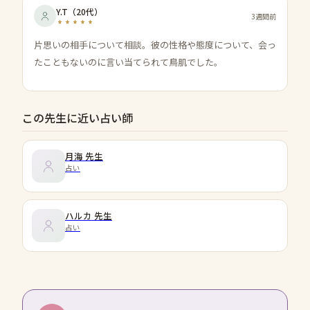
Y.T
（
20代
）
3週間前
片思いの相手について相談。彼の性格や態度について、会っ
たこともないのに言い当てられて鳥肌でした。
この先生に近い占い師
月海
先生
占い
ハルカ
先生
占い