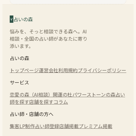
占いの森
悩みを、そっと相談できる森へ。AI
相談・全国の占い師があなたに寄り
添います。
占いの森
トップページ
運営会社
利用規約
プライバシーポリシー
サービス
恋愛の森（AI相談）
開運の杜
パワーストーンの森
占い
師を探す
店舗を探す
コラム
占い師・店舗の方へ
集客LP制作
占い師登録
店舗掲載
プレミアム掲載