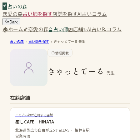
占いの森
恋愛の森
占い師を探す
店舗を探す
AI占い
コラム
Dark
🏠
ホーム
💕
恋愛の森
🔮
占い師
🏪
店舗
✨
AI占い
📝
コラム
占いの森
›
占い師を探す
›
きゃっとてーる
先生
情報掲載
きゃっとてーる
先生
在籍店舗
この占い師が在籍する店舗
癒しCAFE HINATA
北海道帯広市自由が丘5丁目13-5
・
柏林台駅
営業時間