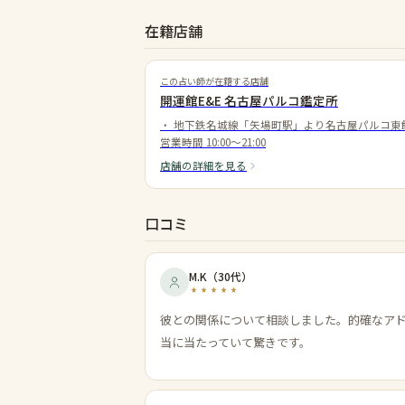
在籍店舗
この占い師が在籍する店舗
開運館E&E 名古屋パルコ鑑定所
・
地下鉄名城線「矢場町駅」より名古屋パルコ東館
営業時間
10:00～21:00
店舗の詳細を見る
口コミ
M.K
（
30代
）
彼との関係について相談しました。的確なア
当に当たっていて驚きです。