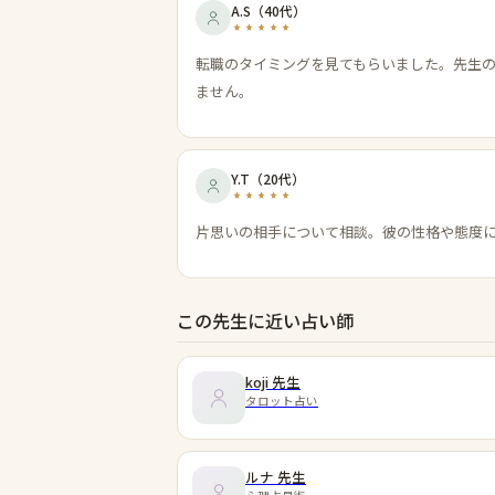
A.S
（
40代
）
転職のタイミングを見てもらいました。先生
ません。
Y.T
（
20代
）
片思いの相手について相談。彼の性格や態度
この先生に近い占い師
koji
先生
タロット占い
ルナ
先生