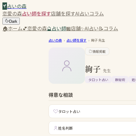
占いの森
恋愛の森
占い師を探す
店舗を探す
AI占い
コラム
Dark
🏠
ホーム
💕
恋愛の森
🔮
占い師
🏪
店舗
✨
AI占い
📝
コラム
占いの森
›
占い師を探す
›
絢子
先生
情報掲載
絢子
先生
タロット占い
数秘術
姓
得意な相談
タロット占い
姓名判断