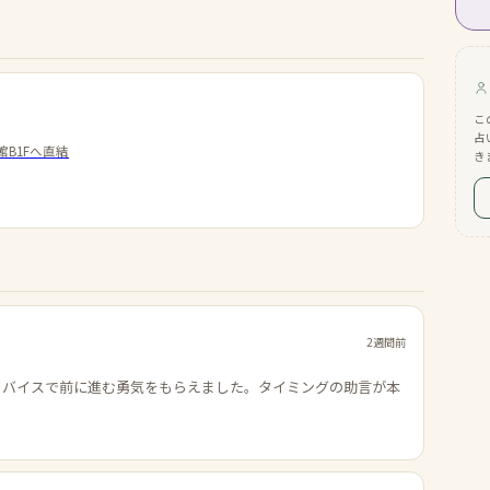
こ
占
B1Fへ直結
き
2週間前
ドバイスで前に進む勇気をもらえました。タイミングの助言が本