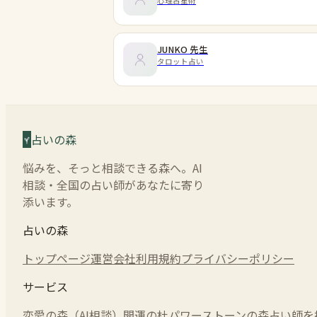
心理占星術
JUNKO
先生
タロット占い
占いの森
悩みを、そっと相談できる森へ。AI
相談・全国の占い師があなたに寄り
添います。
占いの森
トップページ
運営会社
利用規約
プライバシーポリシー
サービス
恋愛の森（AI相談）
開運の杜
パワーストーンの森
占い師を