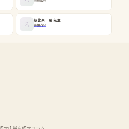
四柱推命
朝比奈 希
先生
手相占い
探す
店舗を探す
コラム