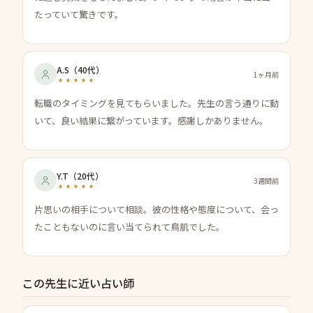
たっていて驚きです。
A.S
（
40代
）
1ヶ月前
転職のタイミングを見てもらいました。先生の言う通りに動
いて、良い結果に繋がっています。感謝しかありません。
Y.T
（
20代
）
3週間前
片思いの相手について相談。彼の性格や態度について、会っ
たこともないのに言い当てられて鳥肌でした。
この先生に近い占い師