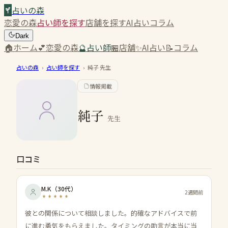
占いの森
恋愛の森
占い師を探す
店舗を探す
AI占い
コラム
Dark
🏠
ホーム
💕
恋愛の森
🔮
占い師
🏪
店舗
✨
AI占い
📝
コラム
占いの森
›
占い師を探す
›
純子
先生
情報掲載
純子
先生
口コミ
M.K
（
30代
）
2週間前
彼との関係について相談しました。的確なアドバイスで前
に進む勇気をもらえました。タイミングの助言が本当に当