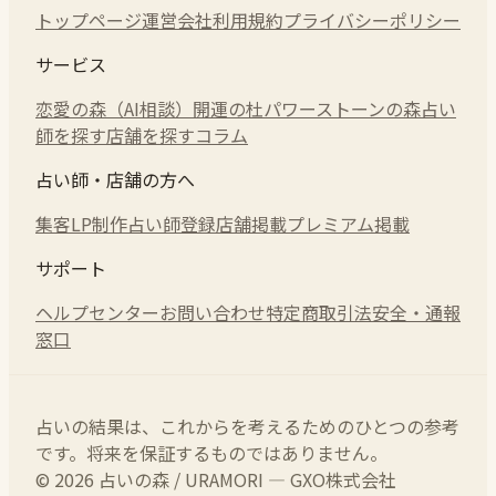
トップページ
運営会社
利用規約
プライバシーポリシー
サービス
恋愛の森（AI相談）
開運の杜
パワーストーンの森
占い
師を探す
店舗を探す
コラム
占い師・店舗の方へ
集客LP制作
占い師登録
店舗掲載
プレミアム掲載
サポート
ヘルプセンター
お問い合わせ
特定商取引法
安全・通報
窓口
占いの結果は、これからを考えるためのひとつの参考
です。将来を保証するものではありません。
© 2026 占いの森 / URAMORI — GXO株式会社