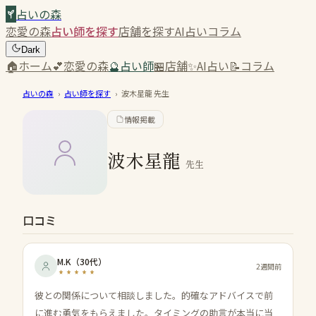
占いの森
恋愛の森
占い師を探す
店舗を探す
AI占い
コラム
Dark
🏠
ホーム
💕
恋愛の森
🔮
占い師
🏪
店舗
✨
AI占い
📝
コラム
占いの森
›
占い師を探す
›
波木星龍
先生
情報掲載
波木星龍
先生
口コミ
M.K
（
30代
）
2週間前
彼との関係について相談しました。的確なアドバイスで前
に進む勇気をもらえました。タイミングの助言が本当に当