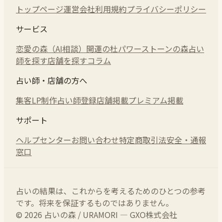
トップページ
運営会社
利用規約
プライバシーポリシー
サービス
恋愛の森（AI相談）
開運の杜
パワーストーンの森
占い
師を探す
店舗を探す
コラム
占い師・店舗の方へ
集客LP制作
占い師登録
店舗掲載
プレミアム掲載
サポート
ヘルプセンター
お問い合わせ
特定商取引法
安全・通報
窓口
占いの結果は、これからを考えるためのひとつの参考
です。将来を保証するものではありません。
© 2026 占いの森 / URAMORI — GXO株式会社