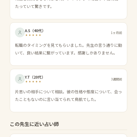
たっていて驚きです。
A.S
（
40代
）
1ヶ月前
転職のタイミングを見てもらいました。先生の言う通りに動
いて、良い結果に繋がっています。感謝しかありません。
Y.T
（
20代
）
3週間前
片思いの相手について相談。彼の性格や態度について、会っ
たこともないのに言い当てられて鳥肌でした。
この先生に近い占い師