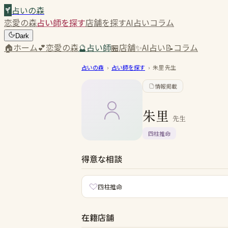
占いの森
恋愛の森
占い師を探す
店舗を探す
AI占い
コラム
Dark
🏠
ホーム
💕
恋愛の森
🔮
占い師
🏪
店舗
✨
AI占い
📝
コラム
占いの森
›
占い師を探す
›
朱里
先生
情報掲載
朱里
先生
四柱推命
得意な相談
四柱推命
在籍店舗