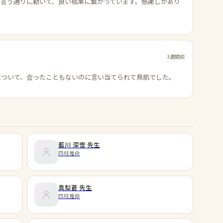
の言う通りに動いて、良い結果に繋がっています。感謝しかあり
3週間前
について、会ったこともないのに言い当てられて鳥肌でした。
藍川 深雪
先生
四柱推命
真梨蒼
先生
四柱推命