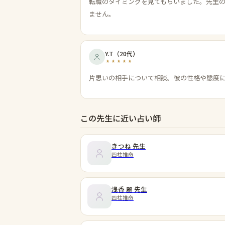
転職のタイミングを見てもらいました。先生
ません。
Y.T
（
20代
）
片思いの相手について相談。彼の性格や態度
この先生に近い占い師
きつね
先生
四柱推命
浅香 麗
先生
四柱推命