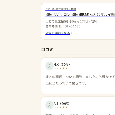
この占い師が在籍する店舗
開運占いサロン 開運館E&E なんばマルイ
大阪市北区難波3-8-9なんばマルイ2階
・
営業時間
11：00～20：30
店舗の詳細を見る
口コミ
M.K
（
30代
）
彼との関係について相談しました。的確なア
当に当たっていて驚きです。
A.S
（
40代
）