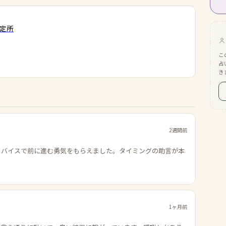
鑑定所
こ
占
き
2週間前
ドバイスで前に進む勇気をもらえました。タイミングの助言が本
1ヶ月前