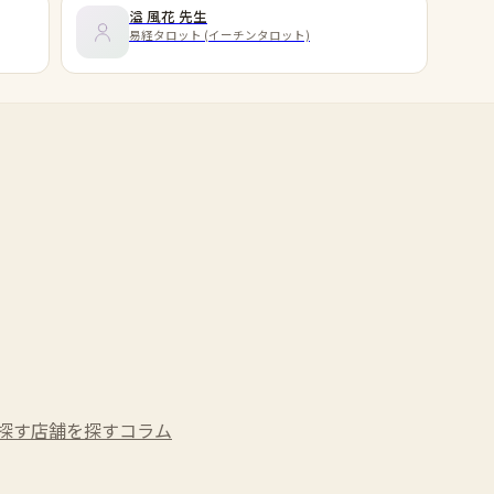
溢 風花
先生
易経タロット (イーチンタロット)
探す
店舗を探す
コラム