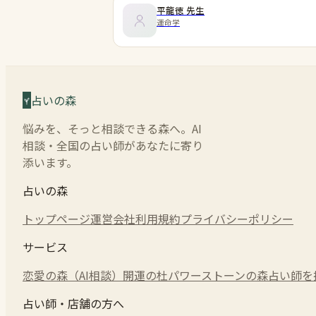
平龍徳
先生
運命学
占いの森
悩みを、そっと相談できる森へ。AI
相談・全国の占い師があなたに寄り
添います。
占いの森
トップページ
運営会社
利用規約
プライバシーポリシー
サービス
恋愛の森（AI相談）
開運の杜
パワーストーンの森
占い師を
占い師・店舗の方へ